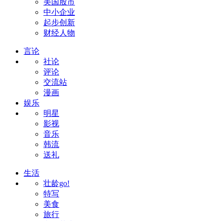
美国股市
中小企业
起步创新
财经人物
言论
社论
评论
交流站
漫画
娱乐
明星
影视
音乐
韩流
送礼
生活
壮龄go!
特写
美食
旅行