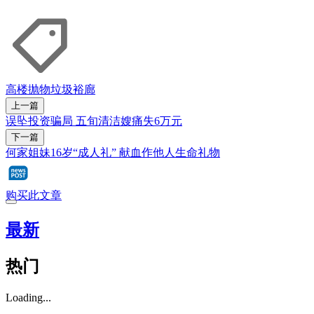
高楼抛物
垃圾
裕廊
上一篇
误坠投资骗局 五旬清洁嫂痛失6万元
下一篇
何家姐妹16岁“成人礼” 献血作他人生命礼物
购买此文章
最新
热门
Loading...