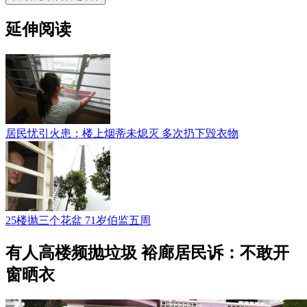
延伸阅读
居民忧引火患：楼上烟蒂未熄灭 多次扔下毁衣物
25楼抛三个花盆 71岁伯监五周
有人高楼频抛垃圾 裕廊居民诉：不敢开
窗晒衣