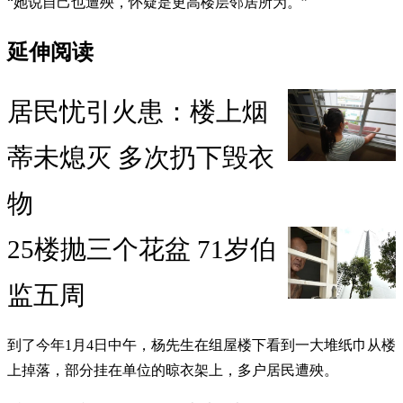
“她说自己也遭殃，怀疑是更高楼层邻居所为。”
延伸阅读
居民忧引火患：楼上烟
蒂未熄灭 多次扔下毁衣
物
25楼抛三个花盆 71岁伯
监五周
到了今年1月4日中午，杨先生在组屋楼下看到一大堆纸巾从楼
上掉落，部分挂在单位的晾衣架上，多户居民遭殃。