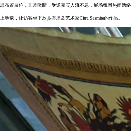
巧思布置展位，非常吸睛，受邀嘉宾人流不息，展场氛围热闹活
上地毯，让访客坐下欣赏峇厘岛艺术家Citra Sasmita的作品。