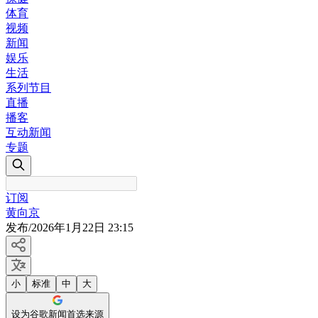
体育
视频
新闻
娱乐
生活
系列节目
直播
播客
互动新闻
专题
订阅
黄向京
发布
/
2026年1月22日 23:15
小
标准
中
大
设为谷歌新闻首选来源