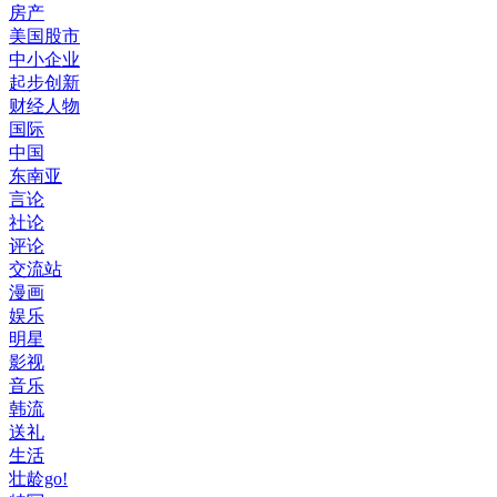
房产
美国股市
中小企业
起步创新
财经人物
国际
中国
东南亚
言论
社论
评论
交流站
漫画
娱乐
明星
影视
音乐
韩流
送礼
生活
壮龄go!