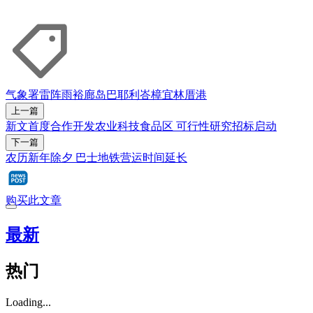
气象署
雷阵雨
裕廊岛
巴耶利峇
樟宜
林厝港
上一篇
新文首度合作开发农业科技食品区 可行性研究招标启动
下一篇
农历新年除夕 巴士地铁营运时间延长
购买此文章
最新
热门
Loading...