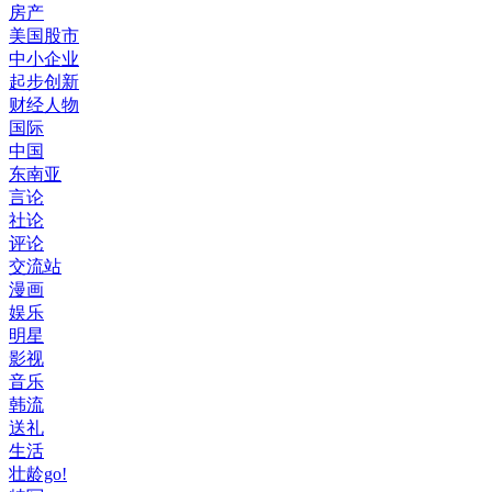
房产
美国股市
中小企业
起步创新
财经人物
国际
中国
东南亚
言论
社论
评论
交流站
漫画
娱乐
明星
影视
音乐
韩流
送礼
生活
壮龄go!