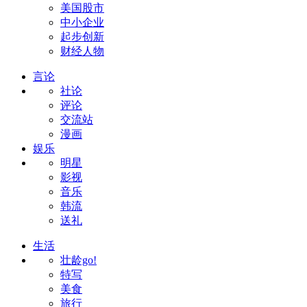
美国股市
中小企业
起步创新
财经人物
言论
社论
评论
交流站
漫画
娱乐
明星
影视
音乐
韩流
送礼
生活
壮龄go!
特写
美食
旅行