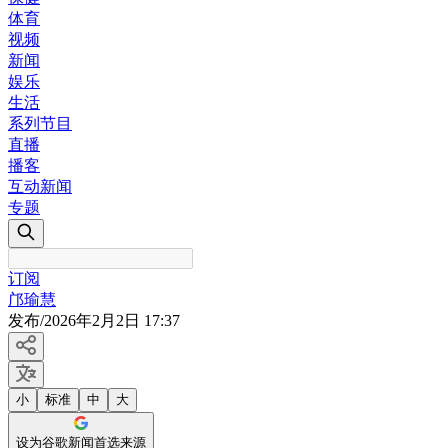
体育
视频
新闻
娱乐
生活
系列节目
直播
播客
互动新闻
专题
订阅
邝瑜慧
发布
/
2026年2月2日 17:37
小
标准
中
大
设为谷歌新闻首选来源