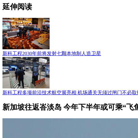
延伸阅读
新科工程2030年前将发射七颗本地制人造卫星
新科工程多项前沿技术航空展亮相 机场通关无须过闸门不必取
新加坡往返峇淡岛 今年下半年或可乘“飞