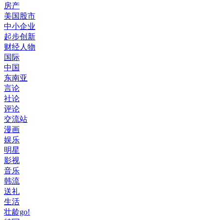
房产
美国股市
中小企业
起步创新
财经人物
国际
中国
东南亚
言论
社论
评论
交流站
漫画
娱乐
明星
影视
音乐
韩流
送礼
生活
壮龄go!