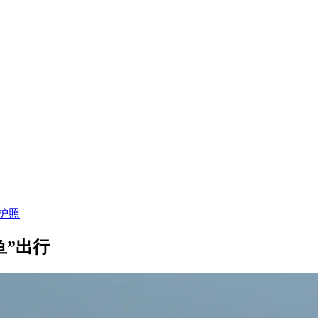
护照
鱼”出行