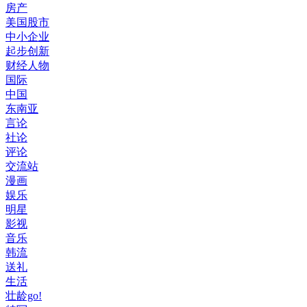
房产
美国股市
中小企业
起步创新
财经人物
国际
中国
东南亚
言论
社论
评论
交流站
漫画
娱乐
明星
影视
音乐
韩流
送礼
生活
壮龄go!