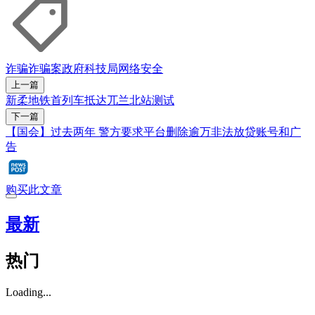
诈骗
诈骗案
政府科技局
网络安全
上一篇
新柔地铁首列车抵达兀兰北站测试
下一篇
【国会】过去两年 警方要求平台删除逾万非法放贷账号和广
告
购买此文章
最新
热门
Loading...