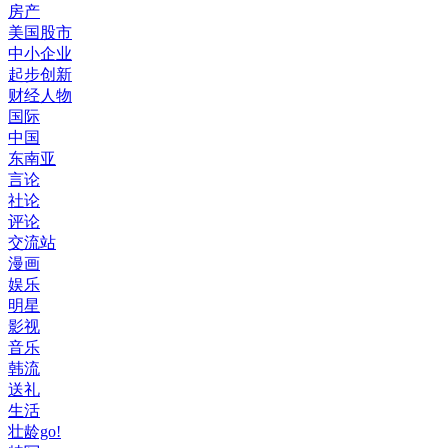
房产
美国股市
中小企业
起步创新
财经人物
国际
中国
东南亚
言论
社论
评论
交流站
漫画
娱乐
明星
影视
音乐
韩流
送礼
生活
壮龄go!