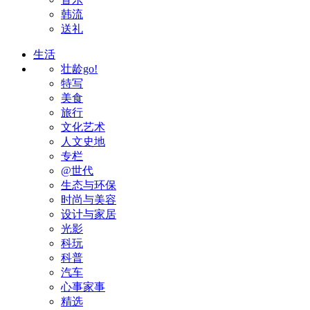
韩流
送礼
生活
壮龄go!
特写
美食
旅行
文化艺术
人文史地
专栏
@世代
生态与环保
时尚与美容
设计与家居
光影
科玩
科普
汽车
心事家事
精选