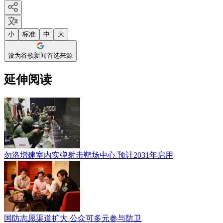
小
标准
中
大
设为谷歌新闻首选来源
延伸阅读
勿洛增建室内实弹射击靶场中心 预计2031年启用
国防志愿渠道扩大 公众可多元参与防卫