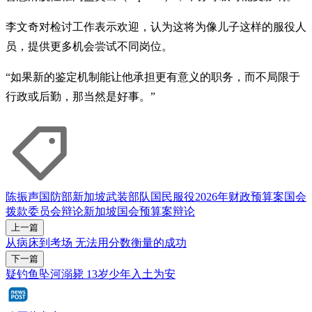
李文奇对检讨工作表示欢迎，认为这将为像儿子这样的服役人
员，提供更多机会尝试不同岗位。
“如果新的鉴定机制能让他承担更有意义的职务，而不局限于
行政或后勤，那当然是好事。”
陈振声
国防部
新加坡武装部队
国民服役
2026年财政预算案
国会
拨款委员会辩论
新加坡国会
预算案辩论
上一篇
从病床到考场 无法用分数衡量的成功
下一篇
疑钓鱼坠河溺毙 13岁少年入土为安