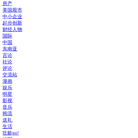
房产
美国股市
中小企业
起步创新
财经人物
国际
中国
东南亚
言论
社论
评论
交流站
漫画
娱乐
明星
影视
音乐
韩流
送礼
生活
壮龄go!