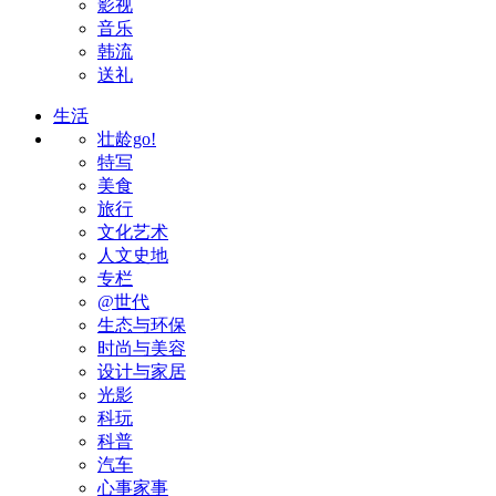
影视
音乐
韩流
送礼
生活
壮龄go!
特写
美食
旅行
文化艺术
人文史地
专栏
@世代
生态与环保
时尚与美容
设计与家居
光影
科玩
科普
汽车
心事家事