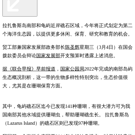
拉扎鲁斯岛南部和龟屿近岸礁石区域，今年将正式划定为第二
个海洋生态园，以提供更多休闲、保育、研究和教育的机会。
贸工部兼国家发展部政务部长
陈圣辉
星期三（3月4日）在国会
拨款委员会辩论
国家发展部
开支预算时透露上述消息。
据《联合早报》早前报道
，
国家公园局
2022年完成的南部岛屿
生态概况剖析，这一带的生物多样性特别突出，生态价值很
大，尤其是在珊瑚保育方面。
其中，龟屿礁石区迄今已发现141种珊瑚，有很大潜力可为我
国南部其他水域提供珊瑚虫，帮助珊瑚礁生长。 拉扎鲁斯岛
（Lazarus Island）的礁石区则已发现97种珊瑚。