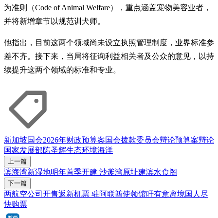
为准则（Code of Animal Welfare），重点涵盖宠物美容业者，
并将新增章节以规范训犬师。
他指出，目前这两个领域尚未设立执照管理制度，业界标准参
差不齐。接下来，当局将征询利益相关者及公众的意见，以持
续提升这两个领域的标准和专业。
新加坡国会
2026年财政预算案
国会拨款委员会辩论
预算案辩论
国家发展部
陈圣辉
生态环境
海洋
上一篇
滨海湾新湿地明年首季开建 沙爹湾原址建滨水食阁
下一篇
两航空公司开售返新机票 驻阿联酋使领馆吁有意离境国人尽
快购票