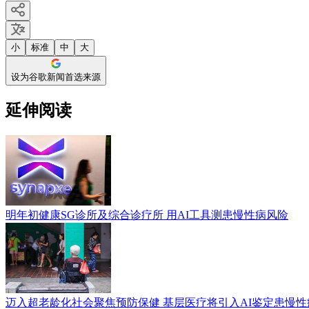
小
标准
中
大
设为谷歌新闻首选来源
延伸阅读
明年初健康SG诊所及综合诊疗所 用AI工具测患慢性病风险
迈入超老龄化社会聚焦预防保健 基层医疗将引入AI鉴定患慢性