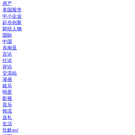
房产
美国股市
中小企业
起步创新
财经人物
国际
中国
东南亚
言论
社论
评论
交流站
漫画
娱乐
明星
影视
音乐
韩流
送礼
生活
壮龄go!