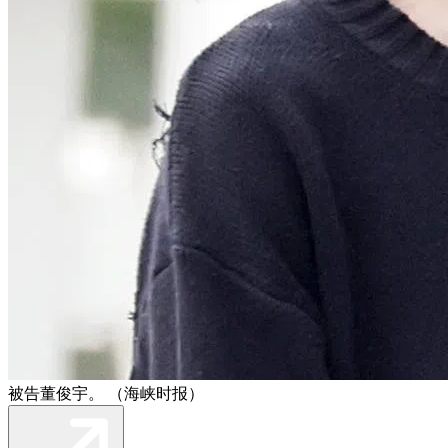
被告董俊宇。 （海峡时报）