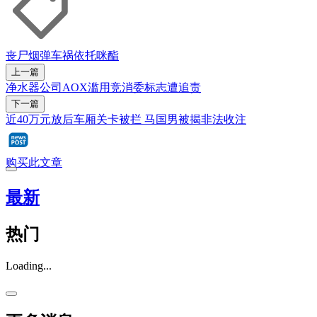
丧尸烟弹
车祸
依托咪酯
上一篇
净水器公司AOX滥用竞消委标志遭追责
下一篇
近40万元放后车厢关卡被拦 马国男被揭非法收注
购买此文章
最新
热门
Loading...