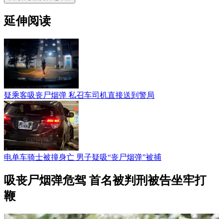
延伸阅读
疑乘客吸丧尸烟弹 私召车司机直接送到警局
电单车骑士被撞身亡 男子疑吸“丧尸烟弹”被捕
吸丧尸烟弹危驾 首名被判刑被告坐牢打
鞭