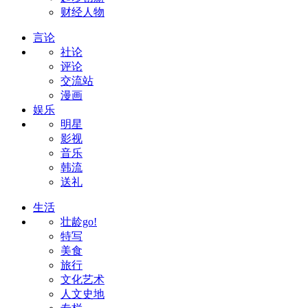
财经人物
言论
社论
评论
交流站
漫画
娱乐
明星
影视
音乐
韩流
送礼
生活
壮龄go!
特写
美食
旅行
文化艺术
人文史地