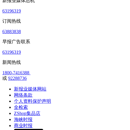
新报业媒体总机
63196319
订阅热线
63883838
早报广告联系
63196319
新闻热线
1800-7416388
或
92288736
新报业媒体网站
网络条款
个人资料保护声明
全检索
ZShop集品店
海峡时报
商业时报