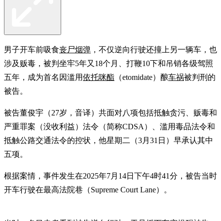
男子开车前吸食
丧尸烟弹
，不仅逆向行驶还撞上另一辆车，也
涉及贩毒，被判坐牢5年又18个月、打鞭10下和吊销各级驾照
五年，成为首名因滥用
依托咪酯
（etomidate）酿
车祸
被判刑的
被告。
被告董俊宇（27岁，音译）共面对八项包括抵触贪污、贩毒和
严重罪案（没收利益）法令（简称CDSA）、滥用毒品法令和
抵触公路交通法令的控状，他星期二（3月31日）早承认其中
五项。
根据案情，事件发生在2025年7月14日下午4时41分，被告当时
开车行驶在最高法院巷（Supreme Court Lane）。