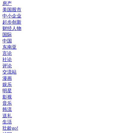
房产
美国股市
中小企业
起步创新
财经人物
国际
中国
东南亚
言论
社论
评论
交流站
漫画
娱乐
明星
影视
音乐
韩流
送礼
生活
壮龄go!