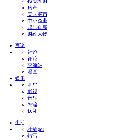
投资理财
房产
美国股市
中小企业
起步创新
财经人物
言论
社论
评论
交流站
漫画
娱乐
明星
影视
音乐
韩流
送礼
生活
壮龄go!
特写