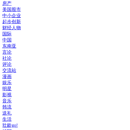
房产
美国股市
中小企业
起步创新
财经人物
国际
中国
东南亚
言论
社论
评论
交流站
漫画
娱乐
明星
影视
音乐
韩流
送礼
生活
壮龄go!