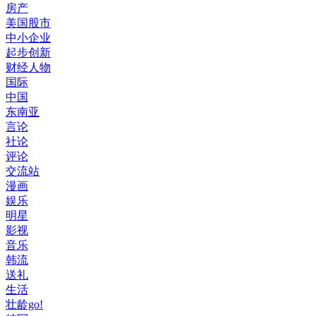
房产
美国股市
中小企业
起步创新
财经人物
国际
中国
东南亚
言论
社论
评论
交流站
漫画
娱乐
明星
影视
音乐
韩流
送礼
生活
壮龄go!