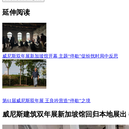
延伸阅读
威尼斯双年展新加坡馆开幕 主题“停歇”促纷扰时局中反思
第61届威尼斯双年展 王良吟营造“停歇”之境
威尼斯建筑双年展新加坡馆回归本地展出