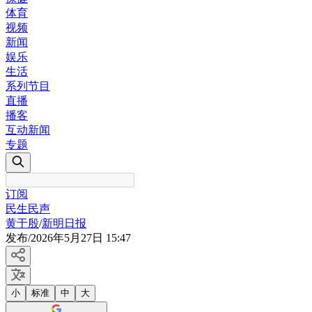
体育
视频
新闻
娱乐
生活
系列节目
直播
播客
互动新闻
专题
订阅
民生民声
黄于殷
/
新明日报
发布
/
2026年5月27日 15:47
小
标准
中
大