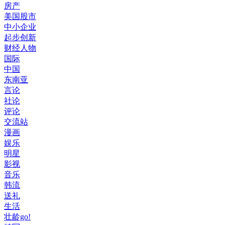
房产
美国股市
中小企业
起步创新
财经人物
国际
中国
东南亚
言论
社论
评论
交流站
漫画
娱乐
明星
影视
音乐
韩流
送礼
生活
壮龄go!