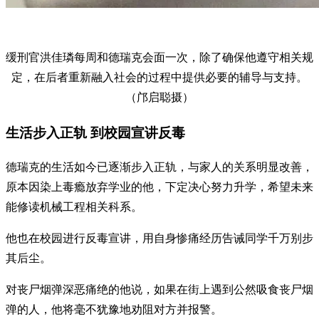
缓刑官洪佳璘每周和德瑞克会面一次，除了确保他遵守相关规
定，在后者重新融入社会的过程中提供必要的辅导与支持。
（邝启聪摄）
生活步入正轨 到校园宣讲反毒
德瑞克的生活如今已逐渐步入正轨，与家人的关系明显改善，
原本因染上毒瘾放弃学业的他，下定决心努力升学，希望未来
能修读机械工程相关科系。
他也在校园进行反毒宣讲，用自身惨痛经历告诫同学千万别步
其后尘。
对丧尸烟弹深恶痛绝的他说，如果在街上遇到公然吸食丧尸烟
弹的人，他将毫不犹豫地劝阻对方并报警。