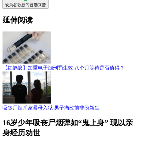
设为谷歌新闻首选来源
延伸阅读
【红蚂蚁】加重电子烟刑罚生效 八个月等待是否值得？
吸丧尸烟弹家暴母入狱 男子痛改前非盼新生
16岁少年吸丧尸烟弹如“鬼上身” 现以亲
身经历劝世