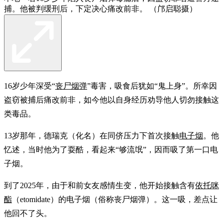
捕。他被判缓刑后，下定决心痛改前非。 （邝启聪摄）
16岁少年深受“
丧尸烟弹
”毒害，吸食后犹如“鬼上身”。所幸因
盗窃被捕后痛改前非，如今他以自身经历劝导他人切勿接触这
类毒品。
13岁那年，德瑞克（化名）在同侪压力下首次接触
电子烟
。他
忆述，当时他为了耍酷，看起来“够流氓”，因而吸了第一口电
子烟。
到了2025年，由于和前女友感情生变，他开始接触含有
依托咪
酯
（etomidate）的电子烟（俗称丧尸烟弹）。这一吸，差点让
他回不了头。