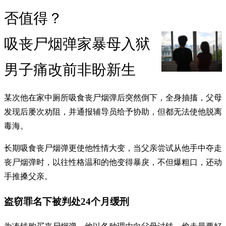
否值得？
吸丧尸烟弹家暴母入狱
男子痛改前非盼新生
某次他在家中厕所吸食丧尸烟弹后突然倒下，全身抽搐，父母
发现后屡次劝阻，并通报辅导员给予协助，但都无法使他脱离
毒海。
长期吸食丧尸烟弹更使他性情大变，当父亲尝试从他手中夺走
丧尸烟弹时，以往性格温和的他变得暴戾，不但爆粗口，还动
手推搡父亲。
盗窃罪名下被判处24个月缓刑