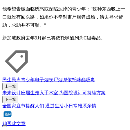
他希望告诫面临诱惑或深陷泥淖的青少年：“这种东西吸上一
口就没有回头路，如果你不幸对丧尸烟弹成瘾，请去寻求帮
助，求助并不可耻。”
新加坡政府
去年9月起已将依托咪酯列为C级毒品
。
民生民声
青少年
电子烟
丧尸烟弹
依托咪酯
吸毒
上一篇
未来设计应届生走入手术室 为医院设计可持续方案
下一篇
全国家庭节提醒人们 通过生活小日常维系亲情
购买此文章