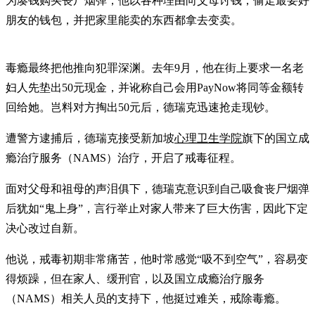
为凑钱购买丧尸烟弹，他以各种理由向父母讨钱，偷走最要好
朋友的钱包，并把家里能卖的东西都拿去变卖。
毒瘾最终把他推向犯罪深渊。去年9月，他在街上要求一名老
妇人先垫出50元现金，并讹称自己会用PayNow将同等金额转
回给她。岂料对方掏出50元后，德瑞克迅速抢走现钞。
遭警方逮捕后，德瑞克接受新加坡
心理卫生学院
旗下的国立成
瘾治疗服务（NAMS）治疗，开启了戒毒征程。
面对父母和祖母的声泪俱下，德瑞克意识到自己吸食丧尸烟弹
后犹如“鬼上身”，言行举止对家人带来了巨大伤害，因此下定
决心改过自新。
他说，戒毒初期非常痛苦，他时常感觉“吸不到空气”，容易变
得烦躁，但在家人、缓刑官，以及国立成瘾治疗服务
（NAMS）相关人员的支持下，他挺过难关，戒除毒瘾。