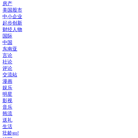
房产
美国股市
中小企业
起步创新
财经人物
国际
中国
东南亚
言论
社论
评论
交流站
漫画
娱乐
明星
影视
音乐
韩流
送礼
生活
壮龄go!