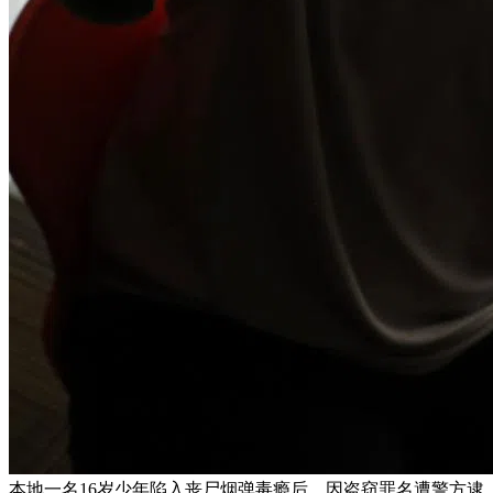
本地一名16岁少年陷入丧尸烟弹毒瘾后，因盗窃罪名遭警方逮