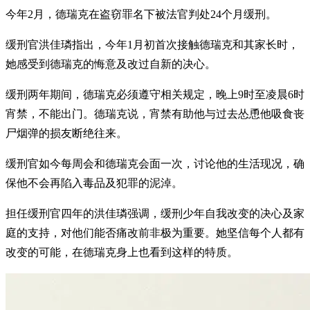
今年2月，德瑞克在盗窃罪名下被法官判处24个月缓刑。
缓刑官洪佳璘指出，今年1月初首次接触德瑞克和其家长时，
她感受到德瑞克的悔意及改过自新的决心。
缓刑两年期间，德瑞克必须遵守相关规定，晚上9时至凌晨6时
宵禁，不能出门。德瑞克说，宵禁有助他与过去怂恿他吸食丧
尸烟弹的损友断绝往来。
缓刑官如今每周会和德瑞克会面一次，讨论他的生活现况，确
保他不会再陷入毒品及犯罪的泥淖。
担任缓刑官四年的洪佳璘强调，缓刑少年自我改变的决心及家
庭的支持，对他们能否痛改前非极为重要。她坚信每个人都有
改变的可能，在德瑞克身上也看到这样的特质。