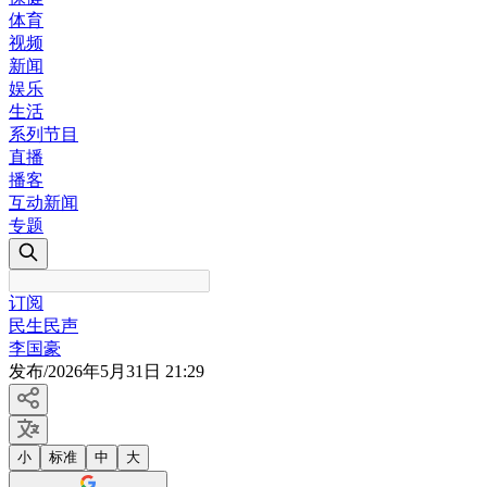
体育
视频
新闻
娱乐
生活
系列节目
直播
播客
互动新闻
专题
订阅
民生民声
李国豪
发布
/
2026年5月31日 21:29
小
标准
中
大