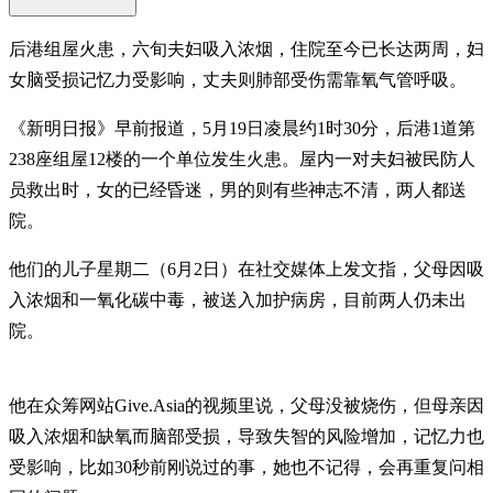
后港组屋火患，六旬夫妇吸入浓烟，住院至今已长达两周，妇
女脑受损记忆力受影响，丈夫则肺部受伤需靠氧气管呼吸。
《新明日报》早前报道，5月19日凌晨约1时30分，后港1道第
238座组屋12楼的一个单位发生火患。屋内一对夫妇被民防人
员救出时，女的已经昏迷，男的则有些神志不清，两人都送
院。
他们的儿子星期二（6月2日）在社交媒体上发文指，父母因吸
入浓烟和一氧化碳中毒，被送入加护病房，目前两人仍未出
院。
他在众筹网站Give.Asia的视频里说，父母没被烧伤，但母亲因
吸入浓烟和缺氧而脑部受损，导致失智的风险增加，记忆力也
受影响，比如30秒前刚说过的事，她也不记得，会再重复问相