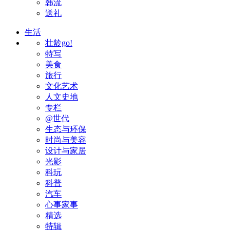
韩流
送礼
生活
壮龄go!
特写
美食
旅行
文化艺术
人文史地
专栏
@世代
生态与环保
时尚与美容
设计与家居
光影
科玩
科普
汽车
心事家事
精选
特辑