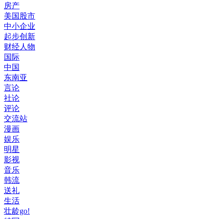
房产
美国股市
中小企业
起步创新
财经人物
国际
中国
东南亚
言论
社论
评论
交流站
漫画
娱乐
明星
影视
音乐
韩流
送礼
生活
壮龄go!