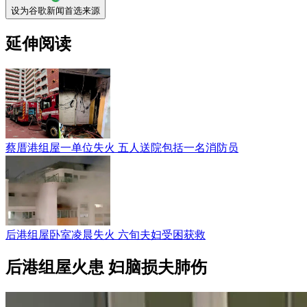
设为谷歌新闻首选来源
延伸阅读
蔡厝港组屋一单位失火 五人送院包括一名消防员
后港组屋卧室凌晨失火 六旬夫妇受困获救
后港组屋火患 妇脑损夫肺伤