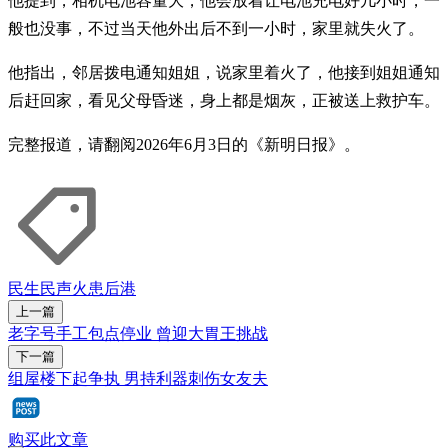
他提到，相机电池容量大，他会放着让电池充电好几小时，一
般也没事，不过当天他外出后不到一小时，家里就失火了。
他指出，邻居拨电通知姐姐，说家里着火了，他接到姐姐通知
后赶回家，看见父母昏迷，身上都是烟灰，正被送上救护车。
完整报道，请翻阅2026年6月3日的《新明日报》。
民生民声
火患
后港
上一篇
老字号手工包点停业 曾迎大胃王挑战
下一篇
组屋楼下起争执 男持利器刺伤女友夫
购买此文章