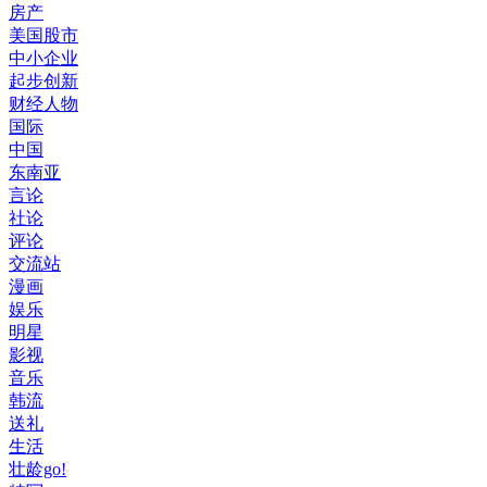
房产
美国股市
中小企业
起步创新
财经人物
国际
中国
东南亚
言论
社论
评论
交流站
漫画
娱乐
明星
影视
音乐
韩流
送礼
生活
壮龄go!