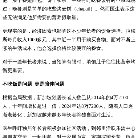
他一般早餐是面包、饼干和茶；午餐有时吃餐饭有时不饿就跳
过；晚餐则是简单的吃些烤麦饼（chapati）。然而医生表示这
些无法满足他所需要的营养摄取量。
更现实的是，经济因素也影响这不少年长者的饮食选择。拉梅
斯每月收入1000多元，其中近一半用于购买食物。面对不断上
涨的生活成本，他会选择价格比较便宜的餐食。
对于一些年长者来说，当预算有限时，填饱肚子往往比营养均
衡更重要。
不吃饭是问题 更是陪伴问题
根据当局数据，新加坡独居长者人数已从2014年的4万2100
人，十年间增长超过一倍，2024年达8万7200人。随着人口逐
渐老龄化，新加坡越来越多年长者将独自面对生活。
医生呼吁独居年长者积极参加社区活动，到邻里活跃乐龄中心
与朋友交流，一起用餐。对于家属而言，定期探望长辈，留意