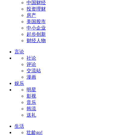
中国财经
投资理财
房产
美国股市
中小企业
起步创新
财经人物
言论
社论
评论
交流站
漫画
娱乐
明星
影视
音乐
韩流
送礼
生活
壮龄go!