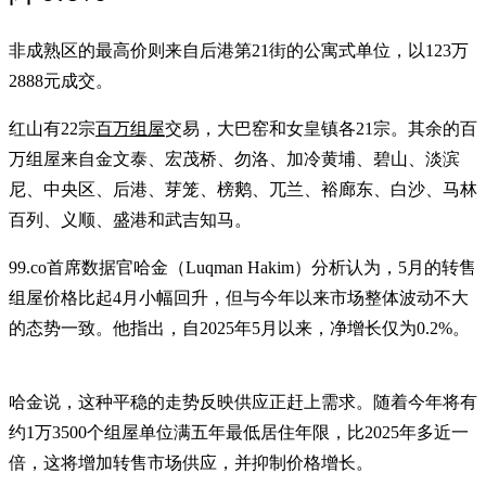
非成熟区的最高价则来自后港第21街的公寓式单位，以123万
2888元成交。
红山有22宗
百万组屋
交易，大巴窑和女皇镇各21宗。其余的百
万组屋来自金文泰、宏茂桥、勿洛、加冷黄埔、碧山、淡滨
尼、中央区、后港、芽笼、榜鹅、兀兰、裕廊东、白沙、马林
百列、义顺、盛港和武吉知马。
99.co首席数据官哈金（Luqman Hakim）分析认为，5月的转售
组屋价格比起4月小幅回升，但与今年以来市场整体波动不大
的态势一致。他指出，自2025年5月以来，净增长仅为0.2%。
哈金说，这种平稳的走势反映供应正赶上需求。随着今年将有
约1万3500个组屋单位满五年最低居住年限，比2025年多近一
倍，这将增加转售市场供应，并抑制价格增长。