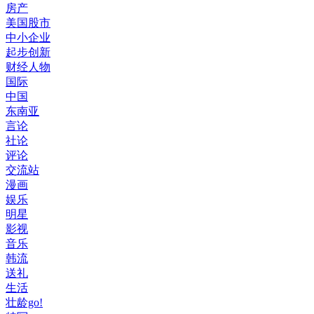
房产
美国股市
中小企业
起步创新
财经人物
国际
中国
东南亚
言论
社论
评论
交流站
漫画
娱乐
明星
影视
音乐
韩流
送礼
生活
壮龄go!