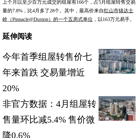
上个月以至少百万元成交的组屋有166个，占5月组屋转售交易
量的7.8%，比4月多了28个。其中，最高价来自
红山市镇达士
岭（Pinnacle@Duxton）的一个五房式单位
，以163万元易手。
延伸阅读
今年首季组屋转售价七
年来首跌 交易量增近
20%
非官方数据：4月组屋转
售量环比减5.4% 售价微
降0.6%