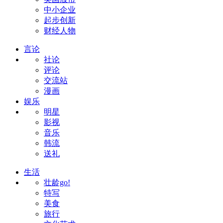
中小企业
起步创新
财经人物
言论
社论
评论
交流站
漫画
娱乐
明星
影视
音乐
韩流
送礼
生活
壮龄go!
特写
美食
旅行