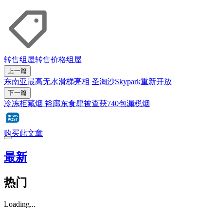
转售组屋
转售价格
组屋
上一篇
东南亚最高无水滑梯亮相 圣淘沙Skypark重新开放
下一篇
冷冻柜藏烟 裕廊东食肆被查获740包漏税烟
购买此文章
最新
热门
Loading...