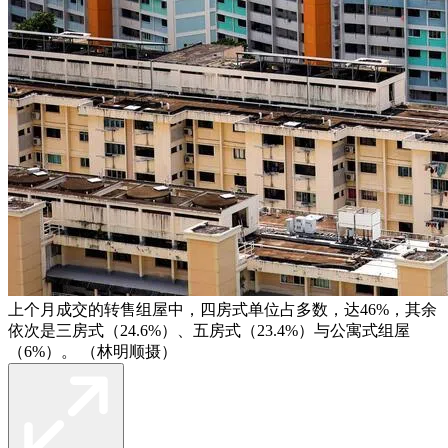
上个月成交的转售组屋中，四房式单位占多数，达46%，其余
依次是三房式（24.6%）、五房式（23.4%）与公寓式组屋
（6%）。 （林明顺摄）