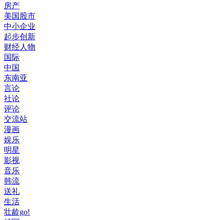
房产
美国股市
中小企业
起步创新
财经人物
国际
中国
东南亚
言论
社论
评论
交流站
漫画
娱乐
明星
影视
音乐
韩流
送礼
生活
壮龄go!