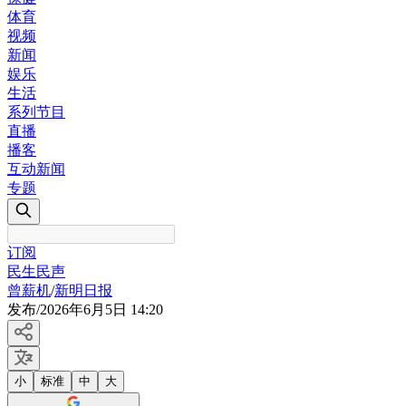
体育
视频
新闻
娱乐
生活
系列节目
直播
播客
互动新闻
专题
订阅
民生民声
曾薪机
/
新明日报
发布
/
2026年6月5日 14:20
小
标准
中
大