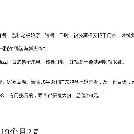
订餐，岂料老板娘亲自送餐上门时，被公寓保安拒于门外，才惊觉
一带的“得运海鲜火锅”。
西亚口音的男子来电，称要订餐，并指多一会就到餐馆取餐。
、家乡豆腐、蒙古式牛肉和广东鸡等七道菜肴，及一份白饭，价
么，专门挑贵的，而且都要最大份，总值298元。”
19个月2周