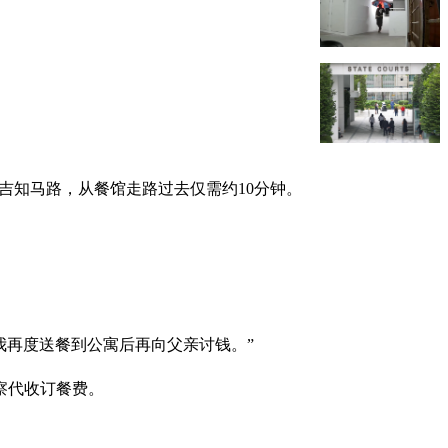
在武吉知马路，从餐馆走路过去仅需约10分钟。
我再度送餐到公寓后再向父亲讨钱。”
察代收订餐费。