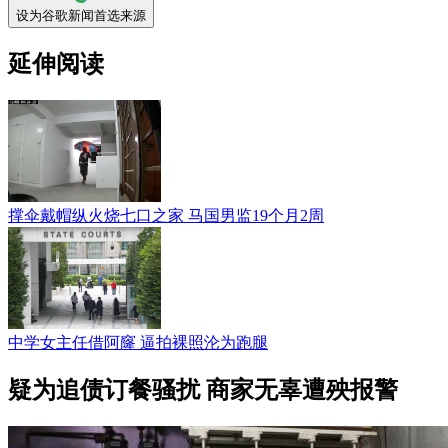
设为谷歌新闻首选来源
延伸阅读
撑伞戴帽纵火烧七口之家 马国男监19个月2周
中学女主任借阿窿 逼拍裸照沦为跑腿
疑为追债订餐骚扰 商家无辜遭殃报警