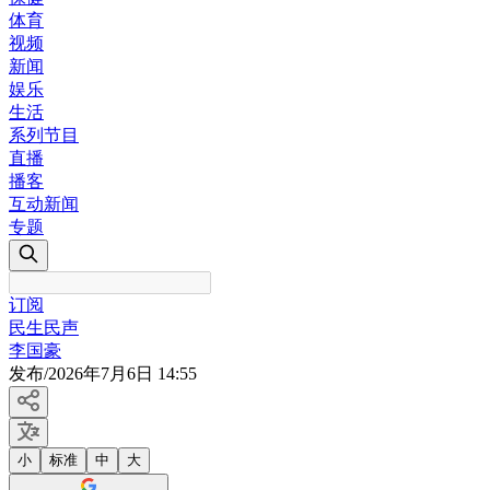
体育
视频
新闻
娱乐
生活
系列节目
直播
播客
互动新闻
专题
订阅
民生民声
李国豪
发布
/
2026年7月6日 14:55
小
标准
中
大