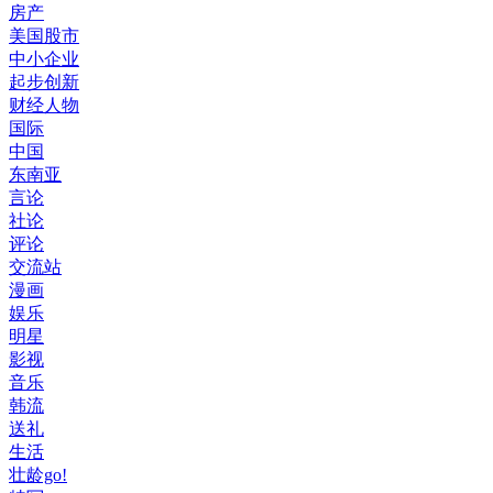
房产
美国股市
中小企业
起步创新
财经人物
国际
中国
东南亚
言论
社论
评论
交流站
漫画
娱乐
明星
影视
音乐
韩流
送礼
生活
壮龄go!