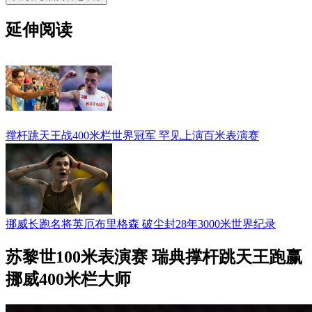
延伸阅读
撑杆跳天王战400米栏世界冠军 罕见上演百米表演赛
挪威长跑名将英厄布里格森 破尘封28年3000米世界纪录
苏黎世100米表演赛 瑞典撑杆跳天王跑赢
挪威400米栏大师