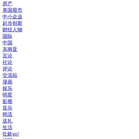
房产
美国股市
中小企业
起步创新
财经人物
国际
中国
东南亚
言论
社论
评论
交流站
漫画
娱乐
明星
影视
音乐
韩流
送礼
生活
壮龄go!