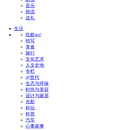
音乐
韩流
送礼
生活
壮龄go!
特写
美食
旅行
文化艺术
人文史地
专栏
@世代
生态与环保
时尚与美容
设计与家居
光影
科玩
科普
汽车
心事家事