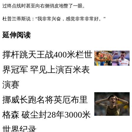
过终点线时甚至向右侧俏皮地瞥了一眼。
杜普兰蒂斯说：“我非常兴奋，感觉非常非常好。”
延伸阅读
撑杆跳天王战400米栏世
界冠军 罕见上演百米表
演赛
挪威长跑名将英厄布里
格森 破尘封28年3000米
世界纪录