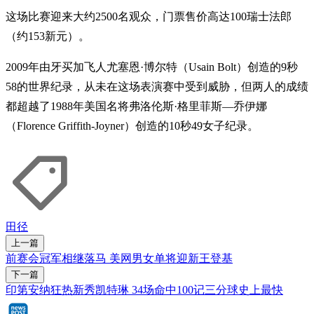
这场比赛迎来大约2500名观众，门票售价高达100瑞士法郎
（约153新元）。
2009年由牙买加飞人尤塞恩·博尔特（Usain Bolt）创造的9秒
58的世界纪录，从未在这场表演赛中受到威胁，但两人的成绩
都超越了1988年美国名将弗洛伦斯·格里菲斯—乔伊娜
（Florence Griffith-Joyner）创造的10秒49女子纪录。
田径
上一篇
前赛会冠军相继落马 美网男女单将迎新王登基
下一篇
印第安纳狂热新秀凯特琳 34场命中100记三分球史上最快