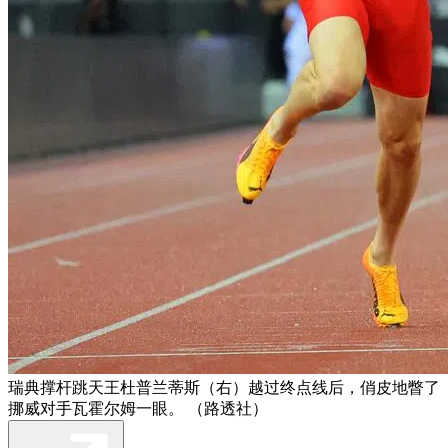
瑞典撑杆跳天王杜普兰蒂斯（右）越过终点线后，俏皮地瞥了
挪威对手瓦霍尔姆一眼。 （路透社）