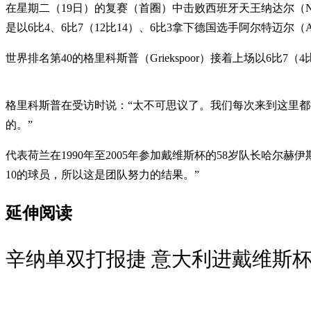
在星期二（19日）的复赛（首圈）中击败西班牙天王纳达尔（Nad
是以6比4、6比7（12比14）、6比3拿下德国选手阿尔特迈尔（Al
世界排名第40的格里科斯普（Griekspoor）接着上场以6比7（
格里科斯普在受访时说：“太不可思议了。我们每次来到这里
的。”
代表荷兰在1990年至2005年参加戴维斯杯的58岁队长哈尔
10的球员，所以这是团队努力的结果。”
延伸阅读
辛纳单双打报捷 意大利进戴维斯