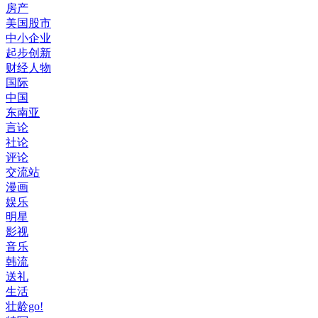
房产
美国股市
中小企业
起步创新
财经人物
国际
中国
东南亚
言论
社论
评论
交流站
漫画
娱乐
明星
影视
音乐
韩流
送礼
生活
壮龄go!