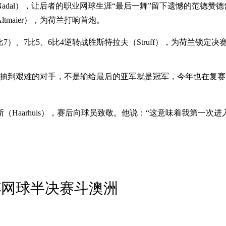
al），让后者的职业网球生涯“最后一舞”留下遗憾的范德赞德舒尔普
tmaier），为荷兰打响首炮。
4比7）、7比5、6比4逆转战胜斯特拉夫（Struff），为荷兰锁定决
都抽到艰难的对手，不是输给最后的亚军就是冠军，今年也在复
赫伊斯（Haarhuis），赛后向球员致敬。他说：“这意味着我第
杯网球半决赛斗澳洲