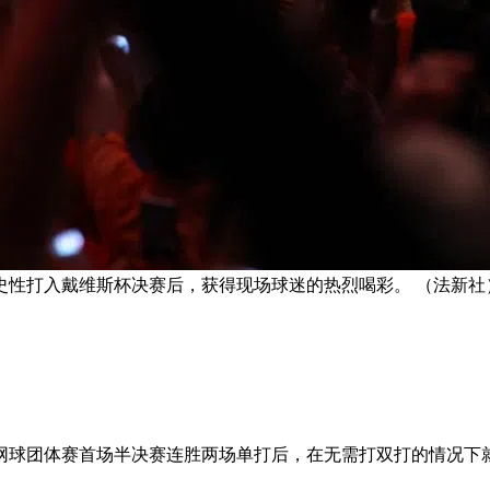
史性打入戴维斯杯决赛后，获得现场球迷的热烈喝彩。 （法新社
子网球团体赛首场半决赛连胜两场单打后，在无需打双打的情况下