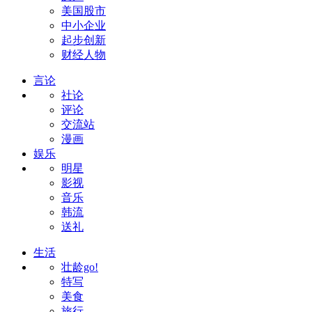
美国股市
中小企业
起步创新
财经人物
言论
社论
评论
交流站
漫画
娱乐
明星
影视
音乐
韩流
送礼
生活
壮龄go!
特写
美食
旅行