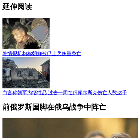
延伸阅读
韩情报机构称朝鲜被俘士兵伤重身亡
白宫称朝军为牺牲品 过去一周在俄库尔斯克伤亡人数达千
前俄罗斯国脚在俄乌战争中阵亡