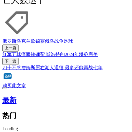
亡人数达千
俄罗斯
乌克兰
欧锦赛
俄乌战争
足球
上一篇
红军五球痛宰铁锤帮 斯洛特的2024年堪称完美
下一篇
四十不惑詹姆斯愿在湖人退役 最多还能再战七年
购买此文章
最新
热门
Loading...