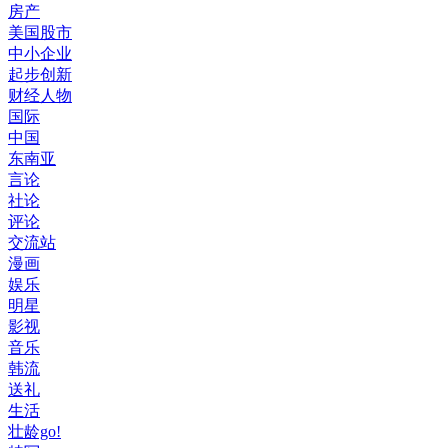
房产
美国股市
中小企业
起步创新
财经人物
国际
中国
东南亚
言论
社论
评论
交流站
漫画
娱乐
明星
影视
音乐
韩流
送礼
生活
壮龄go!