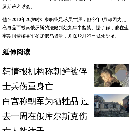
罗斯著名球会。
他在2010年29岁时结束职业足球员生涯，但今年9月却因为走
私毒品而被南俄罗斯的法庭判处九年半监禁。据了解，他在坐
牢期间请缨参军参加俄乌战争，并在12月29日战死沙场。
延伸阅读
韩情报机构称朝鲜被俘
士兵伤重身亡
白宫称朝军为牺牲品 过
去一周在俄库尔斯克伤