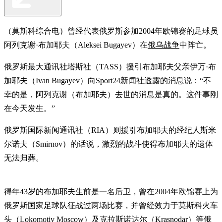
（莫斯科综合电）曾经代表俄罗斯参加2004年欧锦赛的足球员
阿列克谢·布加耶夫（Aleksei Bugayev）在
俄乌战争
中阵亡。
俄罗斯最大通讯社塔斯社（TASS）援引布加耶夫父亲伊万·布
加耶夫（Ivan Bugayev）向Sport24新闻社透露的消息说：“不
幸的是，阿列克谢（布加耶夫）去世的消息是真的。这件事刚
在今天发生。”
俄罗斯国际新闻通讯社（RIA）则援引布加耶夫的经纪人斯米
尔诺夫（Smirnov）的话说，激烈的战斗使得布加耶夫的遗体
无法归葬。
得年43岁的布加耶夫生前是一名后卫，曾在2004年欧锦赛上为
俄罗斯国家足球队征战过两场比赛，并曾经效力于莫斯科火车
头（Lokomotiv Moscow）及克拉斯诺达尔（Krasnodar）等俄