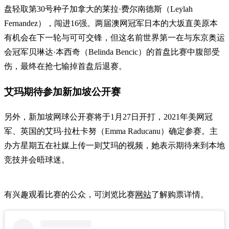
盘轻取第30号种子加拿大的莱拉·费尔南德斯（Leylah
Fernandez），闯进16强。两届澳网冠军日本的大坂直美原本
有机会在下一轮与可可交锋，但这名前世界第一在与东京奥运
会冠军贝琳达·本西奇（Belinda Bencic）的首盘比赛中腹部受
伤，最终在抢七输掉首盘后退赛。
艾玛期待参加新加坡公开赛
另外，新加坡网球公开赛将于1月27日开打，2021年美网冠
军、英国的艾玛·拉杜卡努（Emma Raducanu）确定参赛。主
办方星期五在社媒上传一则艾玛的视频，她表示期待来到本地
竞技并会晤球迷。
有兴趣观看比赛的公众，可浏览比赛
网站
了解购票详情。