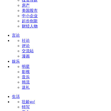
投资理财
房产
美国股市
中小企业
起步创新
财经人物
言论
社论
评论
交流站
漫画
娱乐
明星
影视
音乐
韩流
送礼
生活
壮龄go!
特写