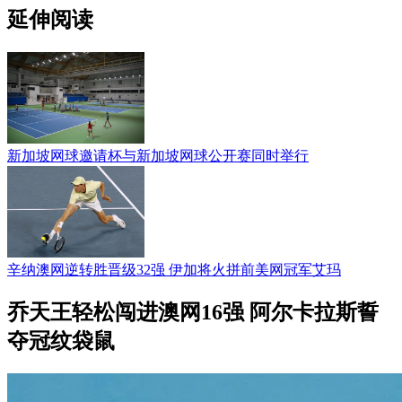
延伸阅读
新加坡网球邀请杯与新加坡网球公开赛同时举行
辛纳澳网逆转胜晋级32强 伊加将火拼前美网冠军艾玛
乔天王轻松闯进澳网16强 阿尔卡拉斯誓
夺冠纹袋鼠