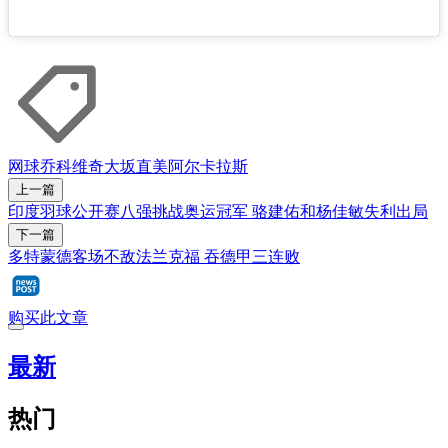
网球
乔科维奇
大坂直美
阿尔卡拉斯
上一篇
印度羽球公开赛八强挑战奥运冠军 骆建佑和杨佳敏失利出局
下一篇
多特蒙德客场不敌法兰克福 吞德甲三连败
购买此文章
最新
热门