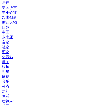
房产
美国股市
中小企业
起步创新
财经人物
国际
中国
东南亚
言论
社论
评论
交流站
漫画
娱乐
明星
影视
音乐
韩流
送礼
生活
壮龄go!