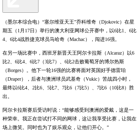
（墨尔本综合电）“塞尔维亚天王”乔科维奇（Djokovic）在星
期五（1月17日）举行的澳大利亚网球公开赛中，以6比1、6比
4、6比4战胜捷克球员马哈奇（Machac），闯进16强。
在另一场比赛中，西班牙新晋天王阿尔卡拉斯（Alcaraz）以6
比2、6比4、6比7（3比7）、6比2击败葡萄牙的博尔热斯
（Borges）。他下一轮16强的比赛将面对英国好手德雷珀
（Draper），后者与澳洲球员武基奇（Vukic）苦战四小时，
最终以6比4、2比6、5比7、7比6（7比5）、7比6（10比8）胜
出。
阿尔卡拉斯赛后受访时说：“能够感受到澳洲的爱戴，这是一
种荣幸。我正在尝试打不同的网球，这让我享受比赛，让我在
场上微笑。同时也为了娱乐观众，让他们开心。”