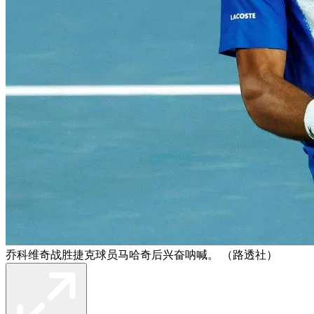
乔科维奇战胜捷克球员马哈奇后兴奋呐喊。 （路透社）