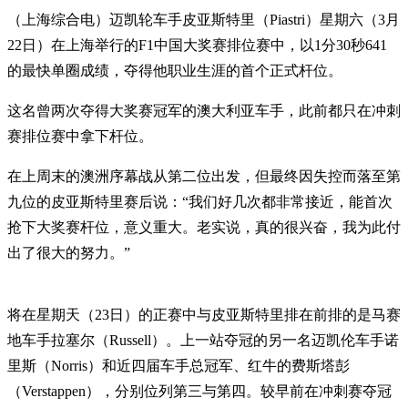
（上海综合电）迈凯轮车手皮亚斯特里（Piastri）星期六（3月
22日）在上海举行的F1中国大奖赛排位赛中，以1分30秒641
的最快单圈成绩，夺得他职业生涯的首个正式杆位。
这名曾两次夺得大奖赛冠军的澳大利亚车手，此前都只在冲刺
赛排位赛中拿下杆位。
在上周末的澳洲序幕战从第二位出发，但最终因失控而落至第
九位的皮亚斯特里赛后说：“我们好几次都非常接近，能首次
抢下大奖赛杆位，意义重大。老实说，真的很兴奋，我为此付
出了很大的努力。”
将在星期天（23日）的正赛中与皮亚斯特里排在前排的是马赛
地车手拉塞尔（Russell）。上一站夺冠的另一名迈凯伦车手诺
里斯（Norris）和近四届车手总冠军、红牛的费斯塔彭
（Verstappen），分别位列第三与第四。较早前在冲刺赛夺冠