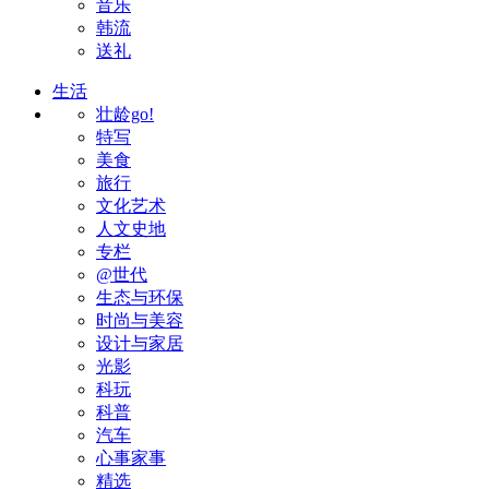
音乐
韩流
送礼
生活
壮龄go!
特写
美食
旅行
文化艺术
人文史地
专栏
@世代
生态与环保
时尚与美容
设计与家居
光影
科玩
科普
汽车
心事家事
精选