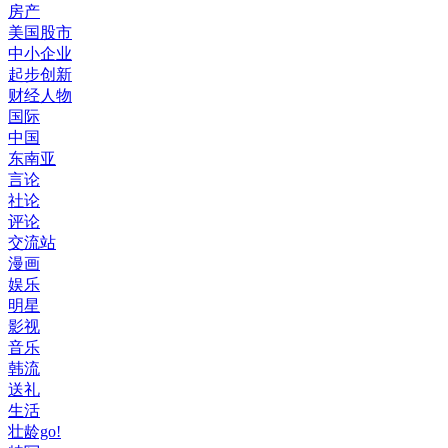
房产
美国股市
中小企业
起步创新
财经人物
国际
中国
东南亚
言论
社论
评论
交流站
漫画
娱乐
明星
影视
音乐
韩流
送礼
生活
壮龄go!