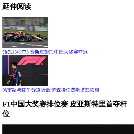
延伸阅读
领先13秒773 费斯塔彭F1中国大奖赛夺冠
佩雷斯与红牛分道扬镳 劳森接任费斯塔彭搭档
F1中国大奖赛排位赛 皮亚斯特里首夺杆
位