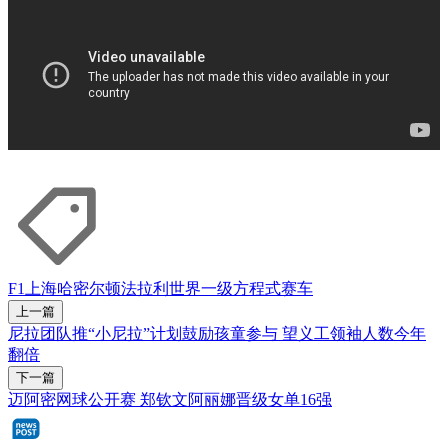
F1
上海
哈密尔顿
法拉利
世界一级方程式赛车
上一篇
尼拉团队推“小尼拉”计划鼓励孩童参与 望义工领袖人数今年
翻倍
下一篇
迈阿密网球公开赛 郑钦文阿丽娜晋级女单16强