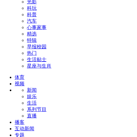
光影
科玩
科普
汽车
心事家事
精选
特辑
早报校园
热门
生活贴士
星座与生肖
体育
视频
新闻
娱乐
生活
系列节目
直播
播客
互动新闻
专题