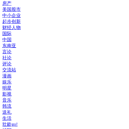
房产
美国股市
中小企业
起步创新
财经人物
国际
中国
东南亚
言论
社论
评论
交流站
漫画
娱乐
明星
影视
音乐
韩流
送礼
生活
壮龄go!