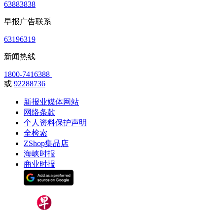
63883838
早报广告联系
63196319
新闻热线
1800-7416388
或
92288736
新报业媒体网站
网络条款
个人资料保护声明
全检索
ZShop集品店
海峡时报
商业时报