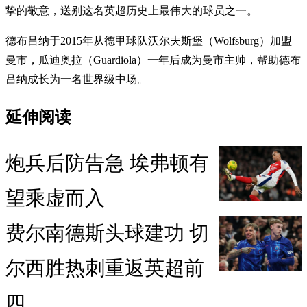
挚的敬意，送别这名英超历史上最伟大的球员之一。
德布吕纳于2015年从德甲球队沃尔夫斯堡（Wolfsburg）加盟
曼市，瓜迪奥拉（Guardiola）一年后成为曼市主帅，帮助德布
吕纳成长为一名世界级中场。
延伸阅读
炮兵后防告急 埃弗顿有
望乘虚而入
费尔南德斯头球建功 切
尔西胜热刺重返英超前
四