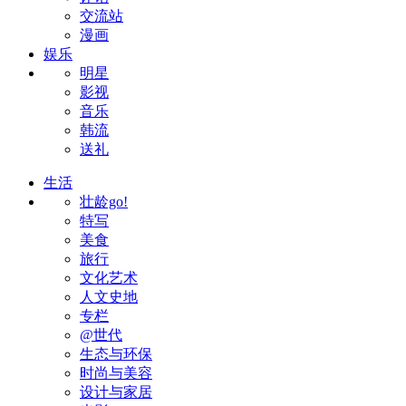
交流站
漫画
娱乐
明星
影视
音乐
韩流
送礼
生活
壮龄go!
特写
美食
旅行
文化艺术
人文史地
专栏
@世代
生态与环保
时尚与美容
设计与家居