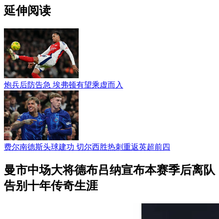
延伸阅读
炮兵后防告急 埃弗顿有望乘虚而入
费尔南德斯头球建功 切尔西胜热刺重返英超前四
曼市中场大将德布吕纳宣布本赛季后离队
告别十年传奇生涯