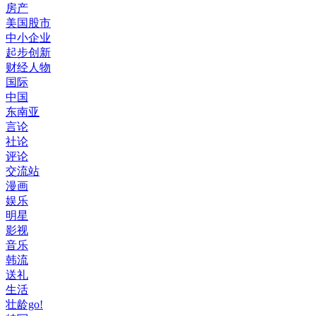
房产
美国股市
中小企业
起步创新
财经人物
国际
中国
东南亚
言论
社论
评论
交流站
漫画
娱乐
明星
影视
音乐
韩流
送礼
生活
壮龄go!