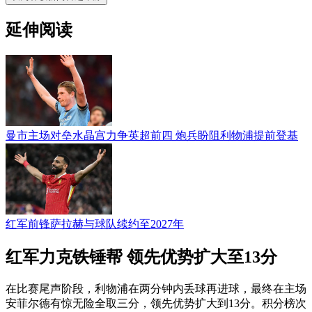
延伸阅读
曼市主场对垒水晶宫力争英超前四 炮兵盼阻利物浦提前登基
红军前锋萨拉赫与球队续约至2027年
红军力克铁锤帮 领先优势扩大至13分
在比赛尾声阶段，利物浦在两分钟内丢球再进球，最终在主场
安菲尔德有惊无险全取三分，领先优势扩大到13分。积分榜次