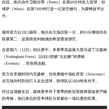
此役，炮兵由中卫帕尔蒂（Partey）在第60分钟攻入首球，但
维萨（Wissa）在第74分钟打进一记凌空侧勾，为蜜蜂扳平比
分。
最终双方以1比1踢和，炮兵在主场仅取一分，积63分继续排在
联赛第二，追逐榜首利物浦的希望逐渐渺茫。
在星期六（12日）的比赛中，本赛季英超最大黑马诺丁汉森林
（Nottingham Forest）以0比1惜败“太妃糖”埃弗顿
（Everton），苦吞两连败。
双方在常规时间均无建树，但埃弗顿中场杜库雷（Doucoure）
在完场补时阶段打入反击进球，助球队以1比0绝杀对手。
经过这场败仗后，森林要争夺下赛季的欧冠资格将面临更严峻
的考验，他们身后的竞争球队分差都在一场比赛的距离。