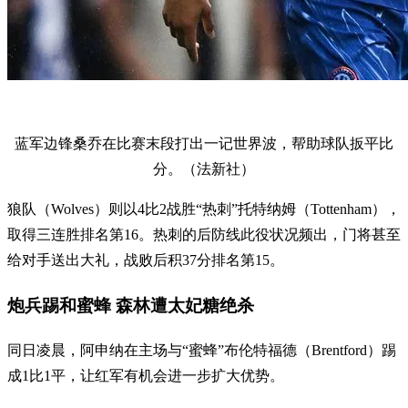
蓝军边锋桑乔在比赛末段打出一记世界波，帮助球队扳平比
分。（法新社）
狼队（Wolves）则以4比2战胜“热刺”托特纳姆（Tottenham），
取得三连胜排名第16。热刺的后防线此役状况频出，门将甚至
给对手送出大礼，战败后积37分排名第15。
炮兵踢和蜜蜂 森林遭太妃糖绝杀
同日凌晨，阿申纳在主场与“蜜蜂”布伦特福德（Brentford）踢
成1比1平，让红军有机会进一步扩大优势。