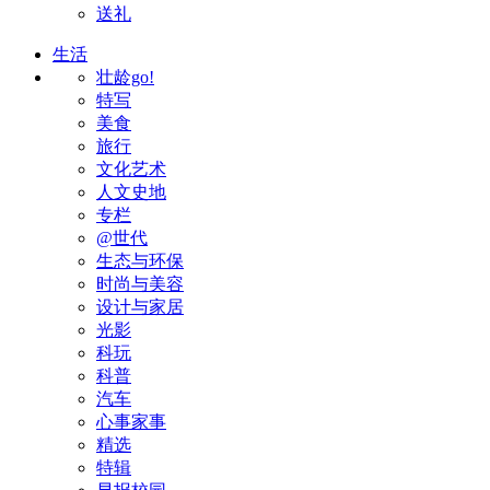
送礼
生活
壮龄go!
特写
美食
旅行
文化艺术
人文史地
专栏
@世代
生态与环保
时尚与美容
设计与家居
光影
科玩
科普
汽车
心事家事
精选
特辑