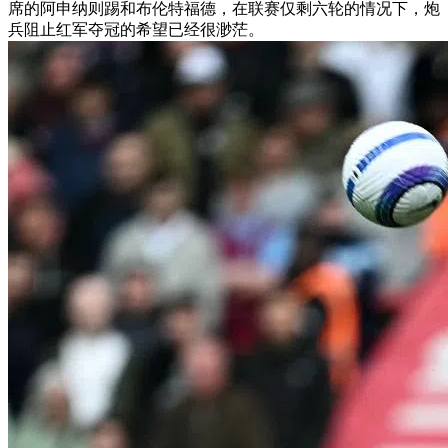
席的阿申纳则踢和布伦特福德，在联赛仅剩六轮的情况下，炮
兵阻止红军夺冠的希望已经很渺茫。