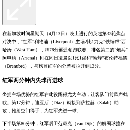
在新加坡时间星期天（4月13日）晚上进行的英超第32轮焦点
对决中，“红军”利物浦（Liverpool）主场2比1力克“铁锤帮”西
哈姆（West Ham），积76分遥遥领跑联赛。排名第二的“炮兵”
阿申纳（Arsenal）则在同日凌晨以1比1踢和“蜜蜂”布伦特福德
（Brentford），与榜首红军的分差被拉开到13分。
红军两分钟内失球再进球
坐拥主场优势的红军在此役踢得尤为主动，让客队门前风声鹤
唳。第17分钟，迪亚斯（Diaz）就接到萨拉赫（Salah）助
攻，推射空门得手，为红军先进一球。
下半场第86分钟，红军后卫范戴克（van Dijk）的解围球撞在