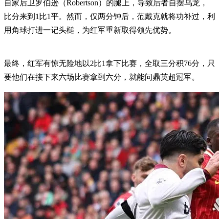
自家后卫罗伯逊（Robertson）的腿上，导致后者自摆乌龙，
比分来到1比1平。然而，仅两分钟后，范戴克就将功补过，利
用角球打进一记头槌，为红军重新取得领先优势。
最终，红军有惊无险地以2比1拿下比赛，全取三分积76分，只
要他们在接下来六场比赛拿到六分，就能问鼎英超冠军。