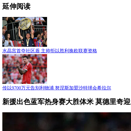
延伸阅读
水晶宫首夺社区盾 主帅拒以胜利换欧联赛资格
传以9700万元告别利物浦 努涅斯加盟沙特球会希拉尔
新援出色蓝军热身赛大胜体米 莫德里奇