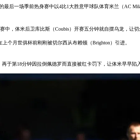
季开始前的最后一场季前热身赛中以4比1大胜意甲球队体育米兰（AC M
赛中，体米后卫库比斯（Coubis）开赛五分钟就自摆乌龙，让
个月世俱杯前刚刚被切尔西从布赖顿（Brighton）引进。
后，再于第18分钟因拉倒佩德罗而直接被红卡罚下，让体米早早陷