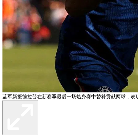
蓝军新援德拉普在新赛季最后一场热身赛中替补贡献两球，表现