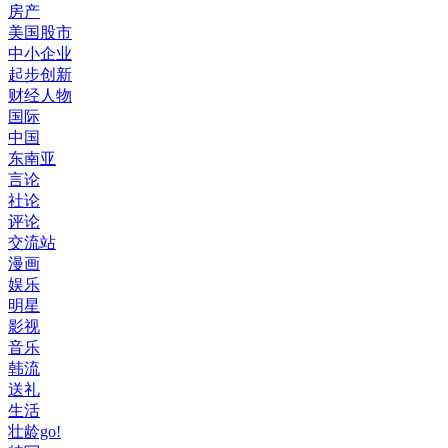
房产
美国股市
中小企业
起步创新
财经人物
国际
中国
东南亚
言论
社论
评论
交流站
漫画
娱乐
明星
影视
音乐
韩流
送礼
生活
壮龄go!