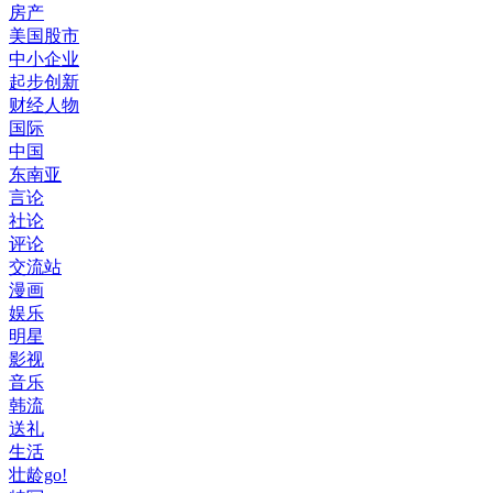
房产
美国股市
中小企业
起步创新
财经人物
国际
中国
东南亚
言论
社论
评论
交流站
漫画
娱乐
明星
影视
音乐
韩流
送礼
生活
壮龄go!