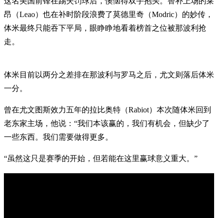
这名美国前锋在踢失罚球后，懊恼得双手抱头。替补上场的莱
昂（Leao）也在补时阶段浪费了莫德里奇（Modric）的妙传，
体米最终只能吞下平局，眼睁睁地看着榜首之位被那波利抢
走。
体米目前以两分之差排在那波利与罗马之后，尤文则落后体米
一分。
曾在尤文图斯效力五年的拉比奥特（Rabiot）本次随体米回到
老东家主场，他说：“我们本该赢的，我们有机会，但缺少了
一些东西。我们需要做得更多。
“虽然这只是赛季的开始，但若能在这里赢球意义重大。”