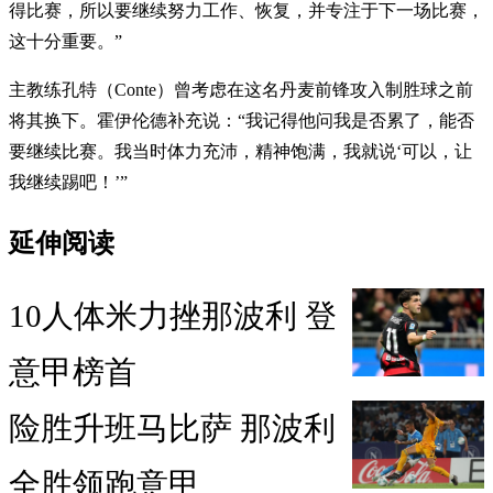
得比赛，所以要继续努力工作、恢复，并专注于下一场比赛，
这十分重要。”
主教练孔特（Conte）曾考虑在这名丹麦前锋攻入制胜球之前
将其换下。霍伊伦德补充说：“我记得他问我是否累了，能否
要继续比赛。我当时体力充沛，精神饱满，我就说‘可以，让
我继续踢吧！’”
延伸阅读
10人体米力挫那波利 登
意甲榜首
险胜升班马比萨 那波利
全胜领跑意甲