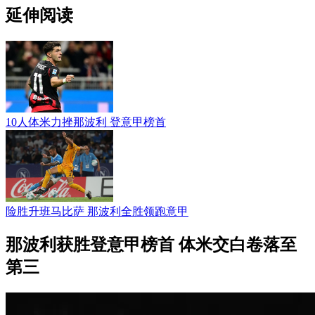
延伸阅读
10人体米力挫那波利 登意甲榜首
险胜升班马比萨 那波利全胜领跑意甲
那波利获胜登意甲榜首 体米交白卷落至
第三