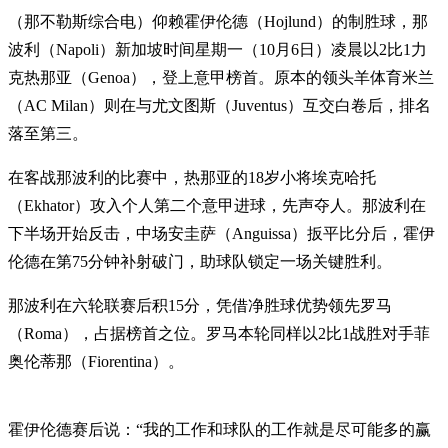
（那不勒斯综合电）仰赖霍伊伦德（Hojlund）的制胜球，那
波利（Napoli）新加坡时间星期一（10月6日）凌晨以2比1力
克热那亚（Genoa），登上意甲榜首。原本的领头羊体育米兰
（AC Milan）则在与尤文图斯（Juventus）互交白卷后，排名
落至第三。
在客战那波利的比赛中，热那亚的18岁小将埃克哈托
（Ekhator）攻入个人第二个意甲进球，先声夺人。那波利在
下半场开始反击，中场安圭萨（Anguissa）扳平比分后，霍伊
伦德在第75分钟补射破门，助球队锁定一场关键胜利。
那波利在六轮联赛后积15分，凭借净胜球优势领先罗马
（Roma），占据榜首之位。罗马本轮同样以2比1战胜对手菲
奥伦蒂那（Fiorentina）。
霍伊伦德赛后说：“我的工作和球队的工作就是尽可能多的赢