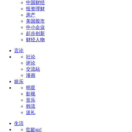
中国财经
投资理财
房产
美国股市
中小企业
起步创新
财经人物
言论
社论
评论
交流站
漫画
娱乐
明星
影视
音乐
韩流
送礼
生活
壮龄go!