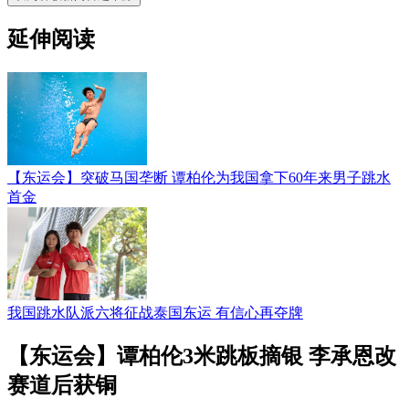
延伸阅读
【东运会】突破马国垄断 谭柏伦为我国拿下60年来男子跳水
首金
我国跳水队派六将征战泰国东运 有信心再夺牌
【东运会】谭柏伦3米跳板摘银 李承恩改
赛道后获铜