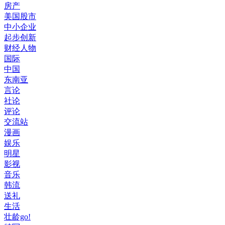
房产
美国股市
中小企业
起步创新
财经人物
国际
中国
东南亚
言论
社论
评论
交流站
漫画
娱乐
明星
影视
音乐
韩流
送礼
生活
壮龄go!