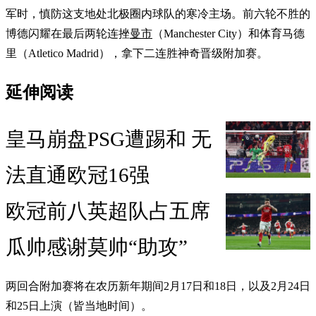
军时，慎防这支地处北极圈内球队的寒冷主场。前六轮不胜的
博德闪耀在最后两轮连挫
曼市
（Manchester City）和体育马德
里（Atletico Madrid），拿下二连胜神奇晋级附加赛。
延伸阅读
皇马崩盘PSG遭踢和 无
法直通欧冠16强
欧冠前八英超队占五席
瓜帅感谢莫帅“助攻”
两回合附加赛将在农历新年期间2月17日和18日，以及2月24日
和25日上演（皆当地时间）。