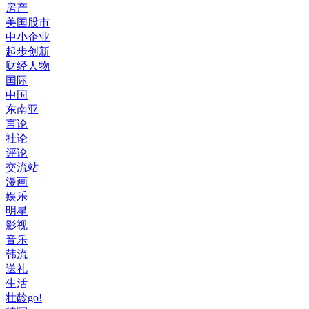
房产
美国股市
中小企业
起步创新
财经人物
国际
中国
东南亚
言论
社论
评论
交流站
漫画
娱乐
明星
影视
音乐
韩流
送礼
生活
壮龄go!