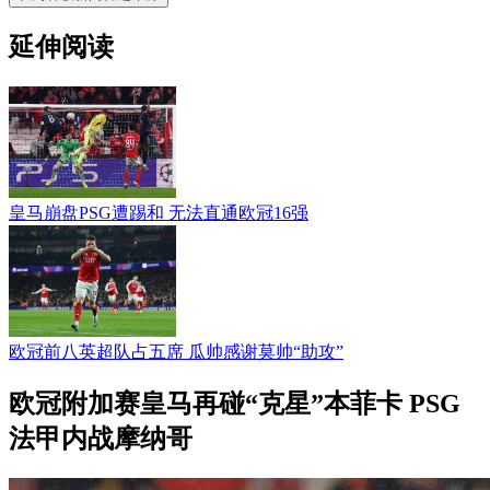
延伸阅读
皇马崩盘PSG遭踢和 无法直通欧冠16强
欧冠前八英超队占五席 瓜帅感谢莫帅“助攻”
欧冠附加赛皇马再碰“克星”本菲卡 PSG
法甲内战摩纳哥