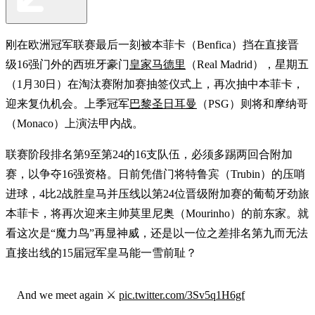
刚在欧洲冠军联赛最后一刻被本菲卡（Benfica）挡在直接晋
级16强门外的西班牙豪门
皇家马德里
（Real Madrid），星期五
（1月30日）在淘汰赛附加赛抽签仪式上，再次抽中本菲卡，
迎来复仇机会。上季冠军
巴黎圣日耳曼
（PSG）则将和摩纳哥
（Monaco）上演法甲内战。
联赛阶段排名第9至第24的16支队伍，必须多踢两回合附加
赛，以争夺16强资格。日前凭借门将特鲁宾（Trubin）的压哨
进球，4比2战胜皇马并压线以第24位晋级附加赛的葡萄牙劲旅
本菲卡，将再次迎来主帅莫里尼奥（Mourinho）的前东家。就
看这次是“魔力鸟”再显神威，还是以一位之差排名第九而无法
直接出线的15届冠军皇马能一雪前耻？
And we meet again ⚔️
pic.twitter.com/3Sv5q1H6gf