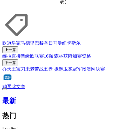
表）
欧冠
皇家马德里
巴黎圣日耳曼
纽卡斯尔
上一篇
维拉直接晋级欧联赛16强 森林获附加赛资格
下一篇
乔天王宝刀未老苦战五盘 掀翻卫冕冠军闯澳网决赛
购买此文章
最新
热门
Loading...