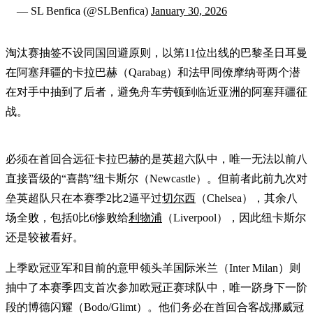
— SL Benfica (@SLBenfica)
January 30, 2026
淘汰赛抽签不设同国回避原则，以第11位出线的巴黎圣日耳曼
在阿塞拜疆的卡拉巴赫（Qarabag）和法甲同僚摩纳哥两个潜
在对手中抽到了后者，避免舟车劳顿到临近亚洲的阿塞拜疆征
战。
必须在首回合远征卡拉巴赫的是英超六队中，唯一无法以前八
直接晋级的“喜鹊”纽卡斯尔（Newcastle）。但前者此前九次对
垒英超队只在本赛季2比2逼平过
切尔西
（Chelsea），其余八
场全败，包括0比6惨败给
利物浦
（Liverpool），因此纽卡斯尔
还是较被看好。
上季欧冠亚军和目前的意甲领头羊国际米兰（Inter Milan）则
抽中了本赛季四支首次参加欧冠正赛球队中，唯一跻身下一阶
段的博德闪耀（Bodo/Glimt）。他们务必在首回合客战挪威冠