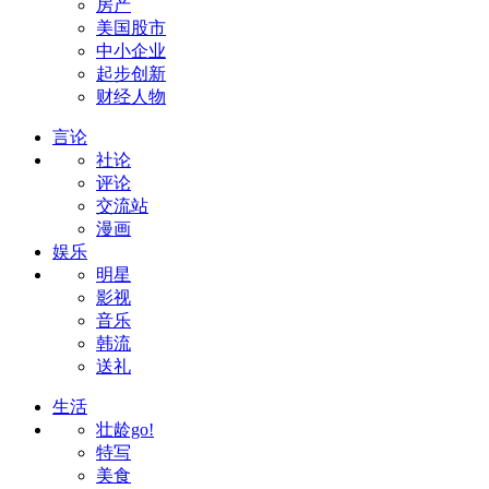
房产
美国股市
中小企业
起步创新
财经人物
言论
社论
评论
交流站
漫画
娱乐
明星
影视
音乐
韩流
送礼
生活
壮龄go!
特写
美食