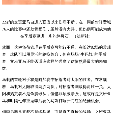
22岁的文班亚马自进入联盟以来伤病不断，在一周前对阵费城
76人的比赛中还肋骨受伤，虽然没有大碍，但伤病可能成为他
在季后赛更进一步的绊脚石。（法新社）
然而，这种负荷管理在季后赛可能行不通。在长达82场的常规
赛，球队可以用灵活的轮换阵容，但在场场“生死战”的季后
赛，文班亚马还能否适应这样的强度？这依然是最大的未知
数。
马刺的首轮对手将是附加赛中拓荒者对太阳的胜者。在常规
赛，马刺对太阳取得两胜两负，对拓荒者则取得两胜一负。太
阳和拓荒者不是鱼腩球队，但也非顶级豪强，这或许是文班亚
马和时隔七年重返季后赛的马刺打响开门红的绝佳机会。
但季后赛从来都不是练兵场，而是真刀真枪的战场。文班亚马