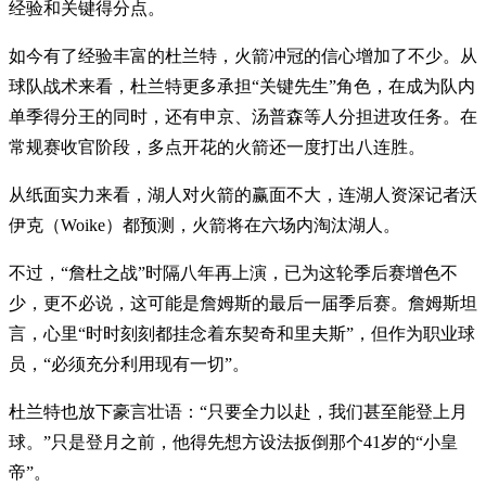
经验和关键得分点。
如今有了经验丰富的杜兰特，火箭冲冠的信心增加了不少。从
球队战术来看，杜兰特更多承担“关键先生”角色，在成为队内
单季得分王的同时，还有申京、汤普森等人分担进攻任务。在
常规赛收官阶段，多点开花的火箭还一度打出八连胜。
从纸面实力来看，湖人对火箭的赢面不大，连湖人资深记者沃
伊克（Woike）都预测，火箭将在六场内淘汰湖人。
不过，“詹杜之战”时隔八年再上演，已为这轮季后赛增色不
少，更不必说，这可能是詹姆斯的最后一届季后赛。詹姆斯坦
言，心里“时时刻刻都挂念着东契奇和里夫斯”，但作为职业球
员，“必须充分利用现有一切”。
杜兰特也放下豪言壮语：“只要全力以赴，我们甚至能登上月
球。”只是登月之前，他得先想方设法扳倒那个41岁的“小皇
帝”。