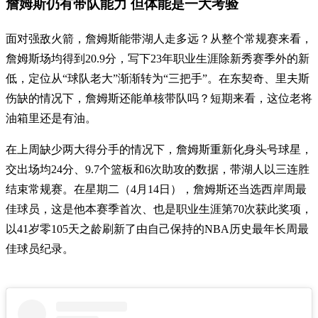
詹姆斯仍有带队能力 但体能是一大考验
面对强敌火箭，詹姆斯能带湖人走多远？从整个常规赛来看，
詹姆斯场均得到20.9分，写下23年职业生涯除新秀赛季外的新
低，定位从“球队老大”渐渐转为“三把手”。在东契奇、里夫斯
伤缺的情况下，詹姆斯还能单核带队吗？短期来看，这位老将
油箱里还是有油。
在上周缺少两大得分手的情况下，詹姆斯重新化身头号球星，
交出场均24分、9.7个篮板和6次助攻的数据，带湖人以三连胜
结束常规赛。在星期二（4月14日），詹姆斯还当选西岸周最
佳球员，这是他本赛季首次、也是职业生涯第70次获此奖项，
以41岁零105天之龄刷新了由自己保持的NBA历史最年长周最
佳球员纪录。