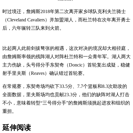
时过境迁，詹姆斯2018年第二次离开家乡球队克利夫兰骑士
（Cleveland Cavaliers）并加盟湖人，而杜兰特在次年离开勇士
后，六年辗转三队来到火箭。
比起两人此前剑拔弩张的相遇，这次对决的境况却大相径庭，
由詹姆斯率领的残阵湖人对阵杜兰特和一众青年军。湖人两大
主力伤缺，头号得分手东契奇（Doncic）首轮复出成疑，稳健
射手里夫斯（Reaves）确认错过首轮赛。
在常规赛，东契奇场均砍下33.5分、7.7个篮板和8.3次助攻的
全面数据，里夫斯场均也贡献23.3分，他们的缺阵对湖人打击
不小，意味着转型“三号得分手”的詹姆斯须挑起进攻和组织的
重担。
延伸阅读