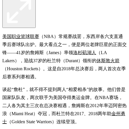
美国职业篮球联赛
（NBA）常规赛战罢，东西岸各六支直通
季后赛球队出炉。最大看点之一，便是两位老牌巨星的正面交
锋——41岁的詹姆斯（James）率领
洛杉矶湖人
（LA
Lakers），迎战37岁的杜兰特（Durant）领衔的
休斯敦火箭
（Houston Rockets）。这是自2018年总决赛后，两人首次在季
后赛系列赛相遇。
谈起“詹杜”，就不得不提到两人“相爱相杀”的故事。他们曾是
国家队队友，两次联手为美国夺得奥运金牌。在NBA赛场，
二人各为其主三次在总决赛相遇，詹姆斯在2012年率迈阿密热
浪（Miami Heat）夺冠，而杜兰特在2017、2018两年助
金州勇
士
（Golden State Warriors）连续登顶。