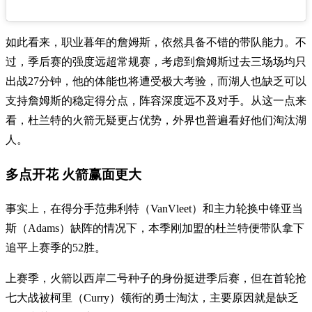
如此看来，职业暮年的詹姆斯，依然具备不错的带队能力。不
过，季后赛的强度远超常规赛，考虑到詹姆斯过去三场场均只
出战27分钟，他的体能也将遭受极大考验，而湖人也缺乏可以
支持詹姆斯的稳定得分点，阵容深度远不及对手。从这一点来
看，杜兰特的火箭无疑更占优势，外界也普遍看好他们淘汰湖
人。
多点开花 火箭赢面更大
事实上，在得分手范弗利特（VanVleet）和主力轮换中锋亚当
斯（Adams）缺阵的情况下，本季刚加盟的杜兰特便带队拿下
追平上赛季的52胜。
上赛季，火箭以西岸二号种子的身份挺进季后赛，但在首轮抢
七大战被柯里（Curry）领衔的勇士淘汰，主要原因就是缺乏