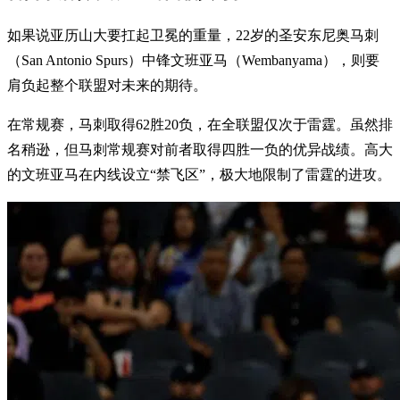
如果说亚历山大要扛起卫冕的重量，22岁的圣安东尼奥马刺
（San Antonio Spurs）中锋文班亚马（Wembanyama），则要
肩负起整个联盟对未来的期待。
在常规赛，马刺取得62胜20负，在全联盟仅次于雷霆。虽然排
名稍逊，但马刺常规赛对前者取得四胜一负的优异战绩。高大
的文班亚马在内线设立“禁飞区”，极大地限制了雷霆的进攻。