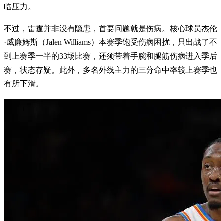
临压力。
不过，雷霆并非没有隐患，首要问题就是伤病。核心球员杰伦
·威廉姆斯（Jalen Williams）本赛季饱受伤病困扰，只出战了不
到上赛季一半的33场比赛，还须带着手腕和腿筋伤病进入季后
赛，状态存疑。此外，多名外线主力的三分命中率较上赛季也
有所下滑。