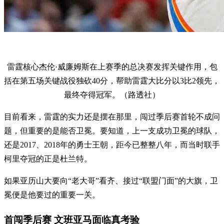
雷霆核心杰伦·威廉姆斯在上赛季的总决赛发挥关键作用，包
括在第五场关键战役独砍40分，帮助雷霆大比分以3比2领先，
最终夺得冠军。（路透社）
目前看来，雷霆的实力还是摆在那里，闯过季后赛首轮不成问
题，但重要的是能否卫冕。要知道，上一支成功卫冕的球队，
还是2017、2018年的勇士王朝，距今已整整八年，而当时联手
柯里夺冠的正是杜兰特。
如果亚历山大要向“老大哥”看齐、接过“联盟门面”的大旗，卫
冕便是他要过的重要一关。
首闯季后赛 文班亚马面临真考验