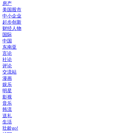
房产
美国股市
中小企业
起步创新
财经人物
国际
中国
东南亚
言论
社论
评论
交流站
漫画
娱乐
明星
影视
音乐
韩流
送礼
生活
壮龄go!