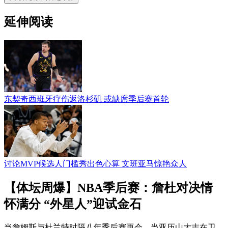
延伸阅读
东契奇西班牙疗伤返洛杉矶 或缺席季后赛首轮
讨论MVP候选人门槛秀出色心算 文班亚马惊艳众人
【体坛周爆】NBA季后赛：詹杜对决情
怀满分 “外星人”迎试金石
当詹姆斯与杜兰特时隔八年季后赛再会，当亚历山大志在卫