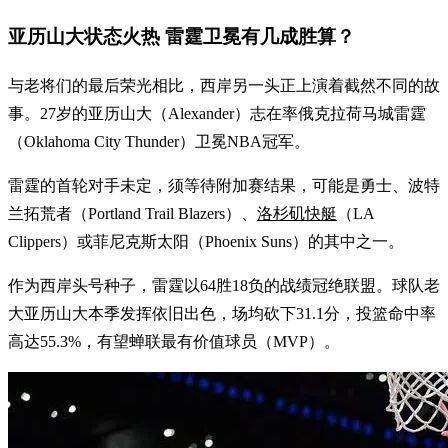
亚历山大状态火热 雷霆卫冕有几成胜算？
与老将们的最后荣光相比，西岸另一头正上演着截然不同的故
事。27岁的亚历山大（Alexander）志在率俄克拉荷马城雷霆
（Oklahoma City Thunder）卫冕NBA冠军。
雷霆的首轮对手未定，须等待附加赛结果，可能是勇士、波特
兰拓荒者（Portland Trail Blazers）、
洛杉矶快艇
（LA
Clippers）或菲尼克斯太阳（Phoenix Suns）的其中之一。
作为西岸头号种子，雷霆以64胜18负的战绩冠绝联盟。球队老
大亚历山大本季发挥依旧出色，场均砍下31.1分，投篮命中率
高达55.3%，有望蝉联最有价值球员（MVP）。