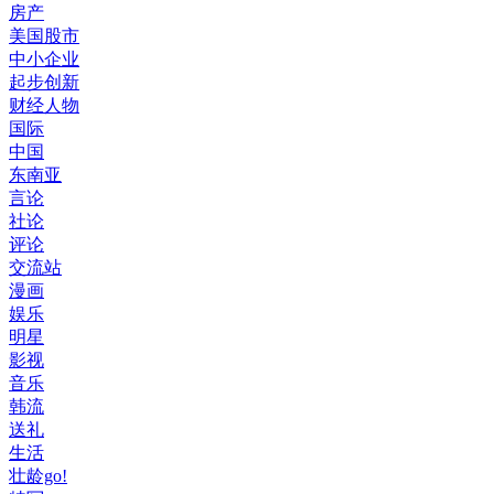
房产
美国股市
中小企业
起步创新
财经人物
国际
中国
东南亚
言论
社论
评论
交流站
漫画
娱乐
明星
影视
音乐
韩流
送礼
生活
壮龄go!