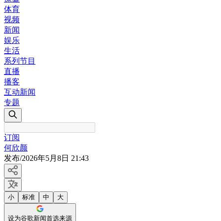
体育
视频
新闻
娱乐
生活
系列节目
直播
播客
互动新闻
专题
订阅
何欣颜
发布
/
2026年5月8日 21:43
小
标准
中
大
设为谷歌新闻首选来源