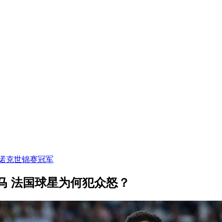
斯诺克世锦赛冠军
马 法国球星为何犯众怒？