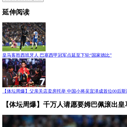
延伸阅读
皇马客胜西班牙人 巴塞西甲冠军点延至下轮“国家德比”
【体坛周爆】父亲关店卖房托举 中国小将吴宜泽成首位00后
【体坛周爆】千万人请愿要姆巴佩滚出皇