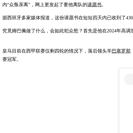
内“众叛亲离”，网上更发起了要他离队的
请愿书
。
据西班牙多家媒体报道，这份请愿书在短短四天内已收到了43
究竟姆巴佩做了什么，会如此犯众怒？首先是他在2024年高调
皇马目前在西甲联赛仅剩四轮的情况下，落后领头羊
巴塞罗那
赛冠军。