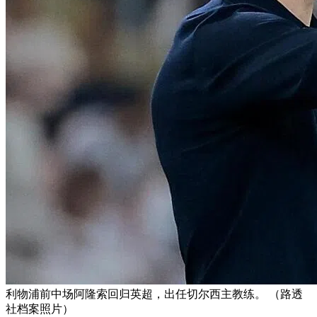
利物浦前中场阿隆索回归英超，出任切尔西主教练。 （路透
社档案照片）