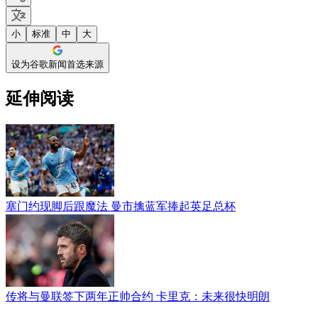
小
标准
中
大
设为谷歌新闻首选来源
延伸阅读
塞门约现脚后跟魔法 曼市擒蓝军捧起英足总杯
传将与曼联签下两年正帅合约 卡里克：未来很快明朗