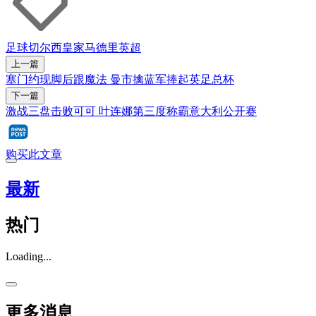
足球
切尔西
皇家马德里
英超
上一篇
塞门约现脚后跟魔法 曼市擒蓝军捧起英足总杯
下一篇
激战三盘击败可可 叶连娜第三度称霸意大利公开赛
购买此文章
最新
热门
Loading...
更多消息