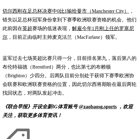
切尔西刚在足总杯决赛中0比1输给曼市（Manchester City）
，
错失以足总杯冠军身份拿到下赛季欧洲联赛资格的机会。他们
此前因在
英超
赛场的低迷表现，
解雇今年1月刚上任的罗塞尼
尔
，目前正由临时主帅麦克法兰（MacFarlane）领军。
蓝军过去七场英超比赛只得一分，目前排名第九，落后第八的
布伦特福德（Brentford）两分，也比第七的布赖顿
（Brighton）少四分。后两队目前分别处于获得下赛季欧洲协
会联赛和欧洲联赛资格的位置，因此切尔西将期盼在最后两轮
找回状态，对两队发起冲击。
《联合早报》开设全新IG体育账号
@zaobaosg.sports
，欢迎
关注，获取更多体育资讯！