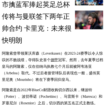
市擒蓝军捧起英足总杯
传将与曼联签下两年正
帅合约 卡里克：未来很
快明朗
阿隆索曾带领莱沃库森（Leverkusen）在2023-24赛季以令人惊
叹的不败战绩，夺得队史首个
德甲
冠军。然而，去年夏季过档
皇马的阿隆索，仅在伯纳乌执教七个月后就被阿韦洛亚
（Arbeloa）取代。不过后者接管球队后表现也一般，盛传莫
里尼奥（Mourinho）将在下赛季回归皇马。
阿隆索是自2022年BlueCo财团收购切尔西以来，继波特
（Potter）、波切蒂诺（Pochettino）、马雷斯卡（Maresca）和
罗塞尼尔（Rosenior）之后，切尔西的第五名正式主教练。