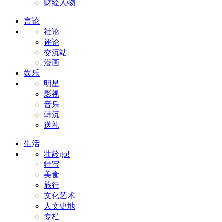
财经人物
言论
社论
评论
交流站
漫画
娱乐
明星
影视
音乐
韩流
送礼
生活
壮龄go!
特写
美食
旅行
文化艺术
人文史地
专栏