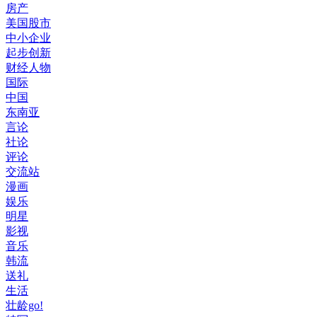
房产
美国股市
中小企业
起步创新
财经人物
国际
中国
东南亚
言论
社论
评论
交流站
漫画
娱乐
明星
影视
音乐
韩流
送礼
生活
壮龄go!