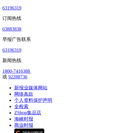
63196319
订阅热线
63883838
早报广告联系
63196319
新闻热线
1800-7416388
或
92288736
新报业媒体网站
网络条款
个人资料保护声明
全检索
ZShop集品店
海峡时报
商业时报