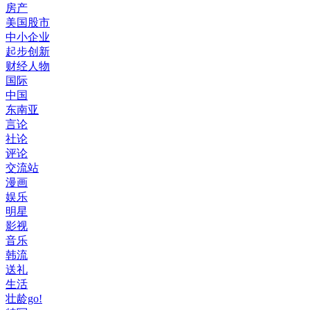
房产
美国股市
中小企业
起步创新
财经人物
国际
中国
东南亚
言论
社论
评论
交流站
漫画
娱乐
明星
影视
音乐
韩流
送礼
生活
壮龄go!