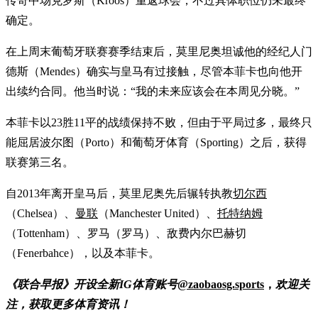
传奇中场克罗斯（Kroos）重返球会，不过具体职位仍未最终
确定。
在上周末葡萄牙联赛赛季结束后，莫里尼奥坦诚他的经纪人门
德斯（Mendes）确实与皇马有过接触，尽管本菲卡也向他开
出续约合同。他当时说：“我的未来应该会在本周见分晓。”
本菲卡以23胜11平的战绩保持不败，但由于平局过多，最终只
能屈居波尔图（Porto）和葡萄牙体育（Sporting）之后，获得
联赛第三名。
自2013年离开皇马后，莫里尼奥先后辗转执教
切尔西
（Chelsea）、
曼联
（Manchester United）、
托特纳姆
（Tottenham）、罗马（罗马）、敌费内尔巴赫切
（Fenerbahce），以及本菲卡。
《联合早报》开设全新IG体育账号
@zaobaosg.sports
，
欢迎关
注，获取更多体育资讯！