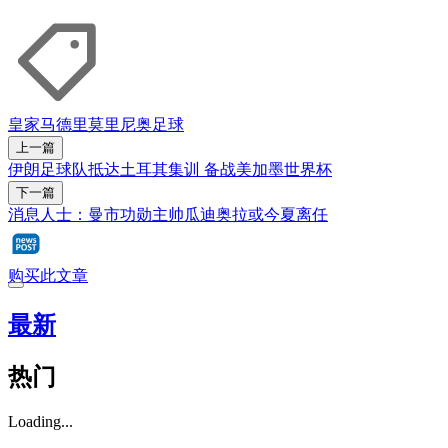
皇家马德里
莫里尼奥
足球
上一篇
伊朗足球队抵达土耳其集训 备战美加墨世界杯
下一篇
消息人士：曼市功勋主帅瓜迪奥拉或今夏离任
购买此文章
最新
热门
Loading...