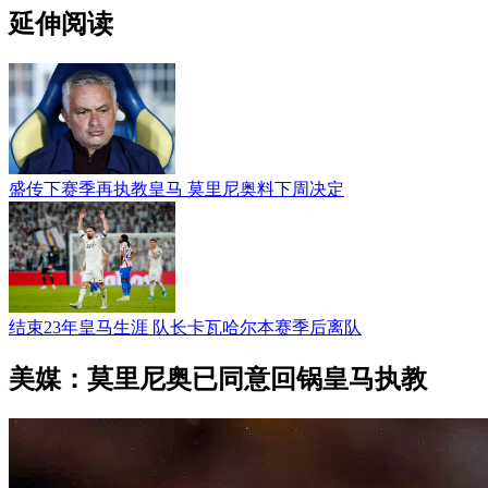
延伸阅读
盛传下赛季再执教皇马 莫里尼奥料下周决定
结束23年皇马生涯 队长卡瓦哈尔本赛季后离队
美媒：莫里尼奥已同意回锅皇马执教