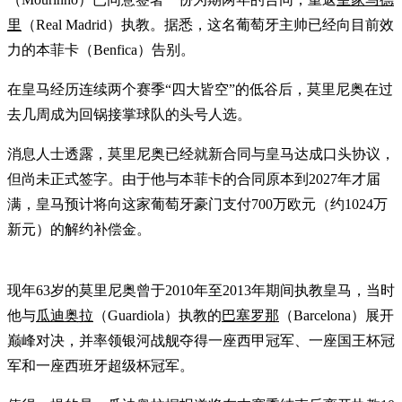
里
（Real Madrid）执教。据悉，这名葡萄牙主帅已经向目前效
力的本菲卡（Benfica）告别。
在皇马经历连续两个赛季“四大皆空”的低谷后，莫里尼奥在过
去几周成为回锅接掌球队的头号人选。
消息人士透露，莫里尼奥已经就新合同与皇马达成口头协议，
但尚未正式签字。由于他与本菲卡的合同原本到2027年才届
满，皇马预计将向这家葡萄牙豪门支付700万欧元（约1024万
新元）的解约补偿金。
现年63岁的莫里尼奥曾于2010年至2013年期间执教皇马，当时
他与
瓜迪奥拉
（Guardiola）执教的
巴塞罗那
（Barcelona）展开
巅峰对决，并率领银河战舰夺得一座西甲冠军、一座国王杯冠
军和一座西班牙超级杯冠军。