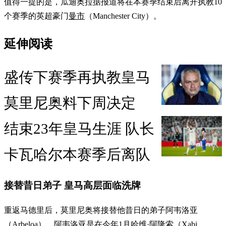
值得一提的是，瓜迪奥拉据报道将在本赛季结束后离开执教10
个赛季的英超豪门
曼市
（Manchester City）。
延伸阅读
盛传下赛季再执教皇马
莫里尼奥料下周决定
结束23年皇马生涯 队长
卡瓦哈尔本赛季后离队
接替昔日弟子 皇马高层面临洗牌
重返马德里后，莫里尼奥将接替他昔日的弟子阿韦洛亚
（Arbeloa）。阿韦洛亚是在今年1月哈维·阿隆索（Xabi