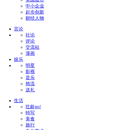
中小企业
起步创新
财经人物
言论
社论
评论
交流站
漫画
娱乐
明星
影视
音乐
韩流
送礼
生活
壮龄go!
特写
美食
旅行