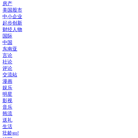
房产
美国股市
中小企业
起步创新
财经人物
国际
中国
东南亚
言论
社论
评论
交流站
漫画
娱乐
明星
影视
音乐
韩流
送礼
生活
壮龄go!