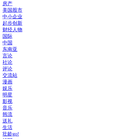
房产
美国股市
中小企业
起步创新
财经人物
国际
中国
东南亚
言论
社论
评论
交流站
漫画
娱乐
明星
影视
音乐
韩流
送礼
生活
壮龄go!