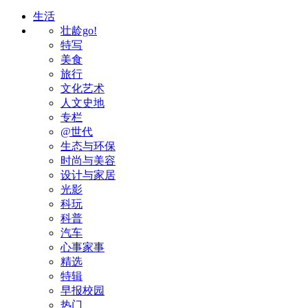
生活
壮龄go!
特写
美食
旅行
文化艺术
人文史地
专栏
@世代
生态与环保
时尚与美容
设计与家居
光影
科玩
科普
汽车
心事家事
精选
特辑
早报校园
热门