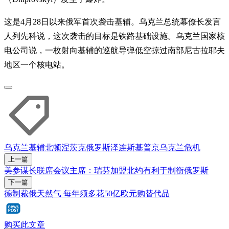
这是4月28日以来俄军首次袭击基辅。乌克兰总统幕僚长发言
人列先科说，这次袭击的目标是铁路基础设施。乌克兰国家核
电公司说，一枚射向基辅的巡航导弹低空掠过南部尼古拉耶夫
地区一个核电站。
乌克兰
基辅
北顿涅茨克
俄罗斯
泽连斯基
普京
乌克兰危机
上一篇
美参谋长联席会议主席：瑞芬加盟北约有利于制衡俄罗斯
下一篇
德制裁俄天然气 每年须多花50亿欧元购替代品
购买此文章