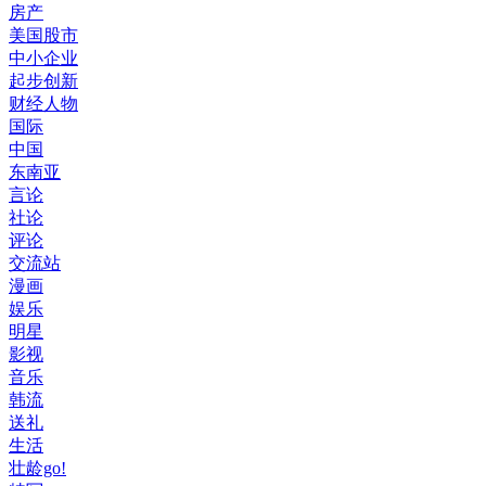
房产
美国股市
中小企业
起步创新
财经人物
国际
中国
东南亚
言论
社论
评论
交流站
漫画
娱乐
明星
影视
音乐
韩流
送礼
生活
壮龄go!