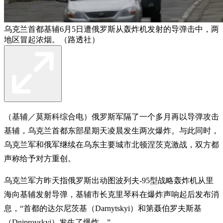
乌克兰首都基辅6月5日遭俄罗斯从轰炸机发射的导弹击中，两
地区冒起浓烟。（路透社）
（基辅／莫斯科综合电）俄罗斯军隔了一个多月再以导弹攻击
基辅，乌克兰首都东部星期天凌晨发生两次爆炸。与此同时，
乌克兰军和俄军继续在乌东主要城市北顿涅茨克激战，双方都
声称给予对方重创。
乌克兰军方昨天指俄罗斯出动图波列夫-95型战略轰炸机从里
海向基辅发射导弹，基辅市长克里琴科在爆炸声响起后发布消
息，“首都的达尔尼茨基（Darnytskyi）和第聂伯罗夫斯基
（Dniprovskyi）发生了爆炸。”