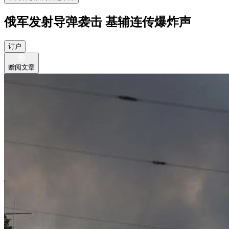
俄军发射导弹袭击 基辅连传爆炸声
订户
赠阅文章