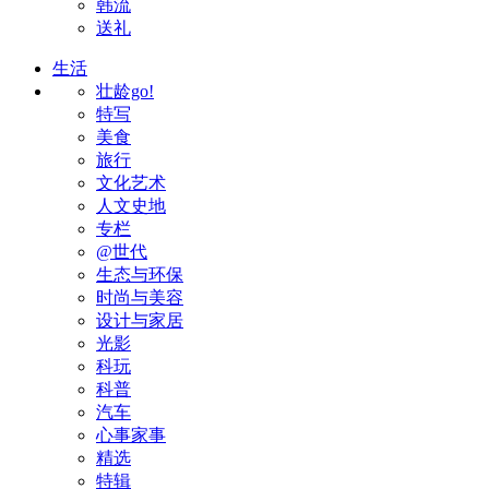
韩流
送礼
生活
壮龄go!
特写
美食
旅行
文化艺术
人文史地
专栏
@世代
生态与环保
时尚与美容
设计与家居
光影
科玩
科普
汽车
心事家事
精选
特辑