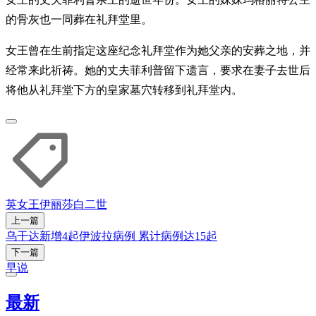
的骨灰也一同葬在礼拜堂里。
女王曾在生前指定这座纪念礼拜堂作为她父亲的安葬之地，并
经常来此祈祷。她的丈夫菲利普留下遗言，要求在妻子去世后
将他从礼拜堂下方的皇家墓穴转移到礼拜堂内。
英女王
伊丽莎白二世
上一篇
乌干达新增4起伊波拉病例 累计病例达15起
下一篇
早说
最新