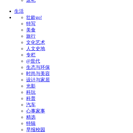
送礼
生活
壮龄go!
特写
美食
旅行
文化艺术
人文史地
专栏
@世代
生态与环保
时尚与美容
设计与家居
光影
科玩
科普
汽车
心事家事
精选
特辑
早报校园