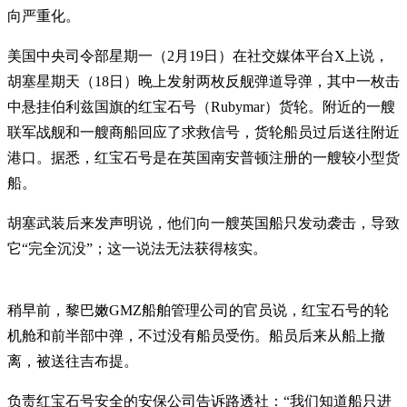
向严重化。
美国中央司令部星期一（2月19日）在社交媒体平台X上说，
胡塞星期天（18日）晚上发射两枚反舰弹道导弹，其中一枚击
中悬挂伯利兹国旗的红宝石号（Rubymar）货轮。附近的一艘
联军战舰和一艘商船回应了求救信号，货轮船员过后送往附近
港口。据悉，红宝石号是在英国南安普顿注册的一艘较小型货
船。
胡塞武装后来发声明说，他们向一艘英国船只发动袭击，导致
它“完全沉没”；这一说法无法获得核实。
稍早前，黎巴嫩GMZ船舶管理公司的官员说，红宝石号的轮
机舱和前半部中弹，不过没有船员受伤。船员后来从船上撤
离，被送往吉布提。
负责红宝石号安全的安保公司告诉路透社：“我们知道船只进