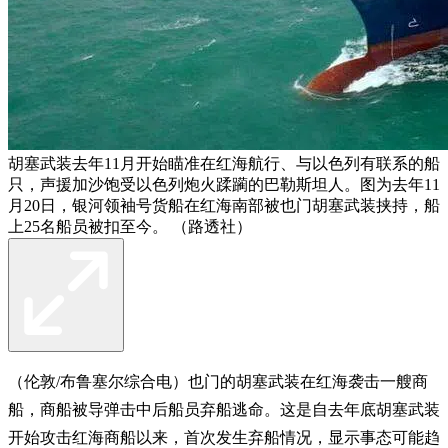
胡塞武装去年11月开始瞄准在红海航行、与以色列有联系的船
只，声援加沙饱受以色列炮火蹂躏的巴勒斯坦人。图为去年11
月20日，银河领袖号货船在红海南部被也门胡塞武装挟持，船
上25名船员被扣至今。 （路透社）
（伦敦/布鲁塞尔综合电）也门的胡塞武装在红海袭击一艘商
船，商船被导弹击中后船员弃船逃命。这是自去年底胡塞武装
开始攻击红海商船以来，首次发生弃船情况，显示事态可能趋