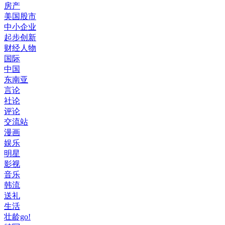
房产
美国股市
中小企业
起步创新
财经人物
国际
中国
东南亚
言论
社论
评论
交流站
漫画
娱乐
明星
影视
音乐
韩流
送礼
生活
壮龄go!