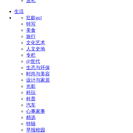
送礼
生活
壮龄go!
特写
美食
旅行
文化艺术
人文史地
专栏
@世代
生态与环保
时尚与美容
设计与家居
光影
科玩
科普
汽车
心事家事
精选
特辑
早报校园