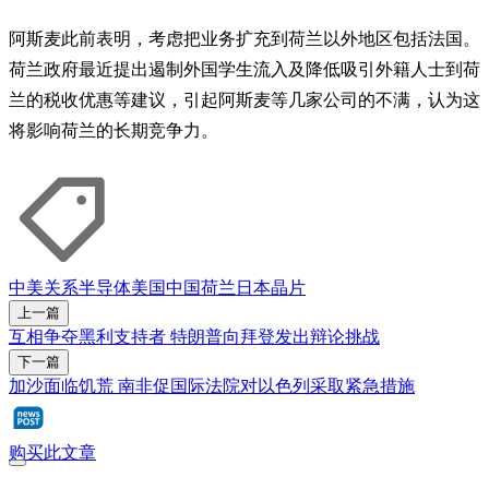
阿斯麦此前表明，考虑把业务扩充到荷兰以外地区包括法国。
荷兰政府最近提出遏制外国学生流入及降低吸引外籍人士到荷
兰的税收优惠等建议，引起阿斯麦等几家公司的不满，认为这
将影响荷兰的长期竞争力。
中美关系
半导体
美国
中国
荷兰
日本
晶片
上一篇
互相争夺黑利支持者 特朗普向拜登发出辩论挑战
下一篇
加沙面临饥荒 南非促国际法院对以色列采取紧急措施
购买此文章