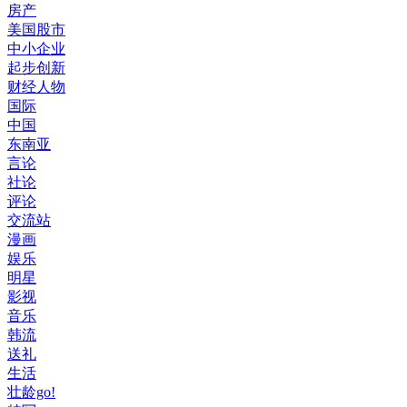
房产
美国股市
中小企业
起步创新
财经人物
国际
中国
东南亚
言论
社论
评论
交流站
漫画
娱乐
明星
影视
音乐
韩流
送礼
生活
壮龄go!