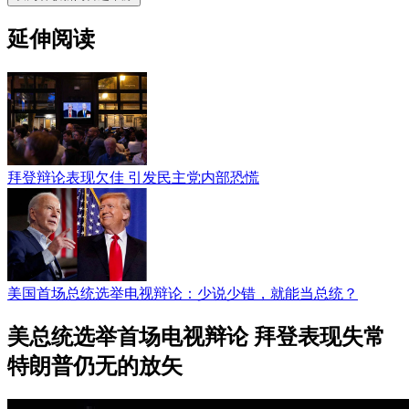
延伸阅读
拜登辩论表现欠佳 引发民主党内部恐慌
美国首场总统选举电视辩论：​少说少错，就能当总统？
美总统选举首场电视辩论 拜登表现失常
特朗普仍无的放矢