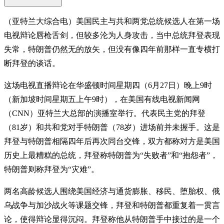
（亚特兰大综合电）美国民主与共和两党总统候选人在第一场
电视辩论唇枪舌剑，但较多沦为人身攻击，当中总统拜登表现
失常，特朗普仍然无的放矢，但没有像四年前那样一直专横打
断拜登的谈话。
这场电视直播辩论在华盛顿时间星期四（6月27日）晚上9时
（新加坡时间星期五上午9时），在美国有线电视新闻网
（CNN）亚特兰大总部的演播室举行。代表民主党的拜登
（81岁）和共和党对手特朗普（78岁）进场前并未握手。这是
拜登与特朗普相隔四年后再次同台交锋，双方都称对方是美国
历史上最糟糕的总统，拜登称特朗普为“失败者”和“抱怨者”，
特朗普则称拜登为“灾难”。
两名高龄候选人围绕美国经济与通货膨胀、移民、堕胎权、俄
乌战争与加沙战火等课题交锋，拜登和特朗普都重复着一贯言
论，使得辩论显得沉闷。拜登称他从特朗普手中接过的是一个