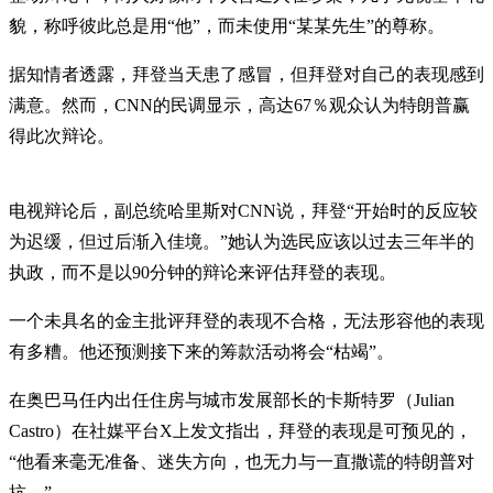
貌，称呼彼此总是用“他”，而未使用“某某先生”的尊称。
据知情者透露，拜登当天患了感冒，但拜登对自己的表现感到
满意。然而，CNN的民调显示，高达67％观众认为特朗普赢
得此次辩论。
电视辩论后，副总统哈里斯对CNN说，拜登“开始时的反应较
为迟缓，但过后渐入佳境。”她认为选民应该以过去三年半的
执政，而不是以90分钟的辩论来评估拜登的表现。
一个未具名的金主批评拜登的表现不合格，无法形容他的表现
有多糟。他还预测接下来的筹款活动将会“枯竭”。
在奥巴马任内出任住房与城市发展部长的卡斯特罗（Julian
Castro）在社媒平台X上发文指出，拜登的表现是可预见的，
“他看来毫无准备、迷失方向，也无力与一直撒谎的特朗普对
抗。”