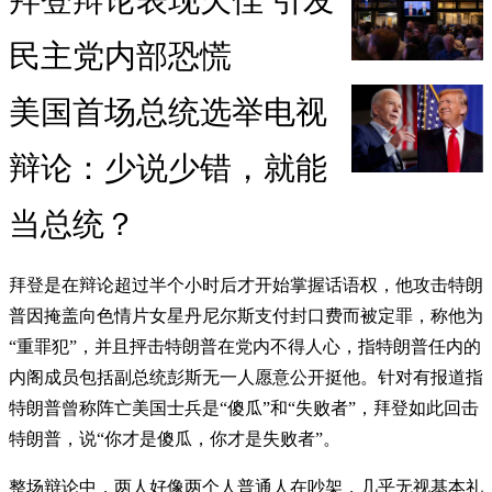
拜登辩论表现欠佳 引发
民主党内部恐慌
美国首场总统选举电视
辩论：​少说少错，就能
当总统？
拜登是在辩论超过半个小时后才开始掌握话语权，他攻击特朗
普因掩盖向色情片女星丹尼尔斯支付封口费而被定罪，称他为
“重罪犯”，并且抨击特朗普在党内不得人心，指特朗普任内的
内阁成员包括副总统彭斯无一人愿意公开挺他。针对有报道指
特朗普曾称阵亡美国士兵是“傻瓜”和“失败者”，拜登如此回击
特朗普，说“你才是傻瓜，你才是失败者”。
整场辩论中，两人好像两个人普通人在吵架，几乎无视基本礼