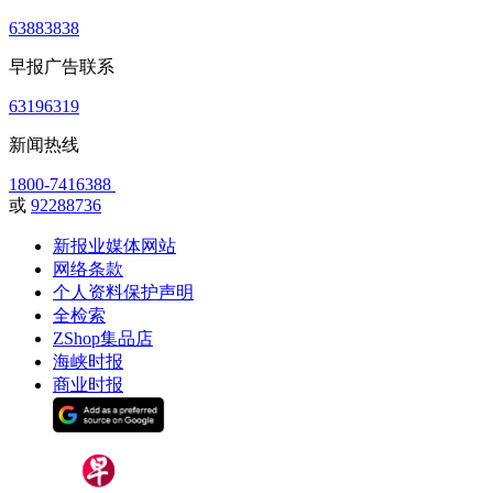
63883838
早报广告联系
63196319
新闻热线
1800-7416388
或
92288736
新报业媒体网站
网络条款
个人资料保护声明
全检索
ZShop集品店
海峡时报
商业时报