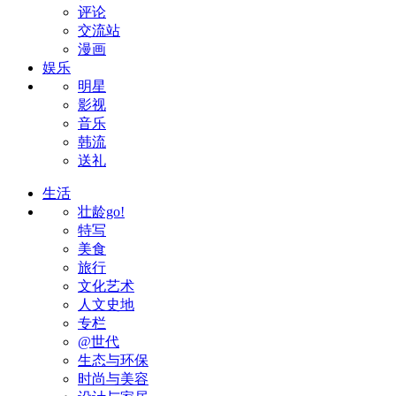
评论
交流站
漫画
娱乐
明星
影视
音乐
韩流
送礼
生活
壮龄go!
特写
美食
旅行
文化艺术
人文史地
专栏
@世代
生态与环保
时尚与美容