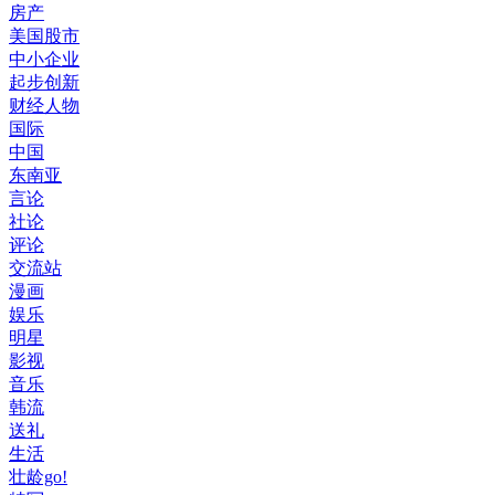
房产
美国股市
中小企业
起步创新
财经人物
国际
中国
东南亚
言论
社论
评论
交流站
漫画
娱乐
明星
影视
音乐
韩流
送礼
生活
壮龄go!