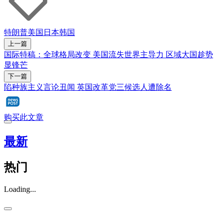
特朗普
美国
日本
韩国
上一篇
国际特稿：全球格局改变 美国流失世界主导力 区域大国趁势
显锋芒
下一篇
陷种族主义言论丑闻 英国改革党三候选人遭除名
购买此文章
最新
热门
Loading...