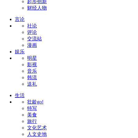
起步创新
财经人物
言论
社论
评论
交流站
漫画
娱乐
明星
影视
音乐
韩流
送礼
生活
壮龄go!
特写
美食
旅行
文化艺术
人文史地