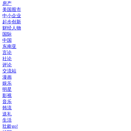
房产
美国股市
中小企业
起步创新
财经人物
国际
中国
东南亚
言论
社论
评论
交流站
漫画
娱乐
明星
影视
音乐
韩流
送礼
生活
壮龄go!