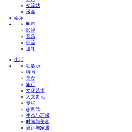
交流站
漫画
娱乐
明星
影视
音乐
韩流
送礼
生活
壮龄go!
特写
美食
旅行
文化艺术
人文史地
专栏
@世代
生态与环保
时尚与美容
设计与家居