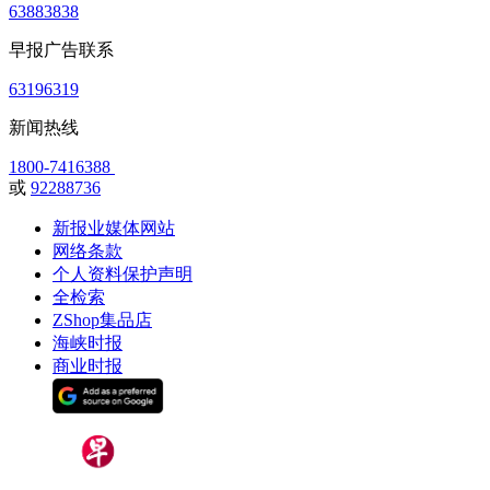
63883838
早报广告联系
63196319
新闻热线
1800-7416388
或
92288736
新报业媒体网站
网络条款
个人资料保护声明
全检索
ZShop集品店
海峡时报
商业时报