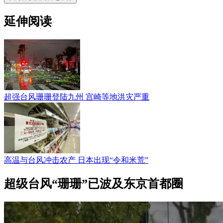
延伸阅读
超强台风珊珊登陆九州 宫崎等地洪灾严重
高温与台风冲击农产 日本出现“令和米荒”
超级台风“珊珊”已波及东京首都圈