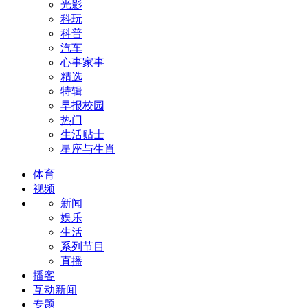
光影
科玩
科普
汽车
心事家事
精选
特辑
早报校园
热门
生活贴士
星座与生肖
体育
视频
新闻
娱乐
生活
系列节目
直播
播客
互动新闻
专题