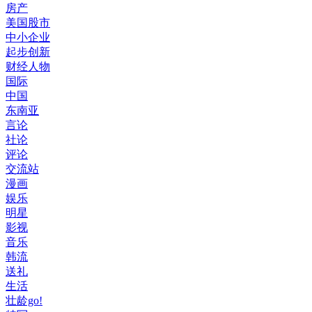
房产
美国股市
中小企业
起步创新
财经人物
国际
中国
东南亚
言论
社论
评论
交流站
漫画
娱乐
明星
影视
音乐
韩流
送礼
生活
壮龄go!