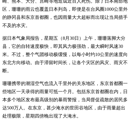
崎、熊本、大分、宫崎等地造成近百人死伤。除了日本南部地
区，珊珊的雨云也覆盖日本列岛，即便是在台风圈1000公里外
的静冈县和东京首都圈，也因雨量大大超标而出现让当局措手
不及的水灾。
据日本气象局报告，星期五（8月30日）上午，珊珊落脚大分
县，它的自转速度极快，即其风力极强劲，最大瞬时风速30
米。不过，整个气团移动极缓慢，以每小时约10公里的速度向
东北方向移动。由于滞留时间长，让各个灾区的风灾、雨灾不
断。
珊珊携带的潮湿空气也流入千里外的关东地区，东京首都圈一
些地区一天录得的雨量可抵一个月。包括东京首都圈在内，日
本多个地区发布最高级别的暴雨警报，当局督促疏散的居民多
达500万人。在东京，甚少淹水的世田谷地区，由于雨量超出
处理极限，星期四傍晚出现了大淹水。