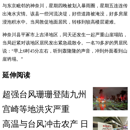
与东京毗邻的神奈川，星期四晚被划入暴雨圈，星期五连连传
出淹水灾情。该县一些河流决堤，好些道路被淹没，好多房屋
浸泡积水中。当局敦促地面居民，转移到较高楼层避难。
神奈川县平冢市上吉泽地区，同天还发生一起严重山崖塌陷，
当局赶紧对该地区居民发出紧急疏散令。一名70多岁的男居民
说：“早上6时45分左右，听到轰隆隆的声音，冲到外面看到山
崖坍塌。”
延伸阅读
超强台风珊珊登陆九州
宫崎等地洪灾严重
高温与台风冲击农产 日