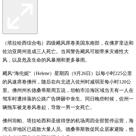
（塔拉哈西综合电）四级飓风席卷美国东南部，在佛罗里达和
佐治亚两州造成三人死亡。当局警告飓风可能带来灾难性大
风，以及危及生命的风暴潮和更多暴雨。
飓风“海伦妮”（Helene）星期四（9月26日）以每小时225公里
的风速席卷佛州，随后在向北进入佐州时减弱至每小时120公
里。佛州州长德桑蒂斯周五说，坦帕市沿海区域当天有一人在
驾车时遭掉落的公路广告牌砸中丧生。同日晚些时候，佐州一
辆拖车被龙卷风卷起，导致一男一女死亡。
佛州坦帕、塔拉哈西和圣彼得堡的机场周四全部暂停运营，海
湾沿岸地区已疏散大量人员。德桑蒂斯敦促民众居家避险，他