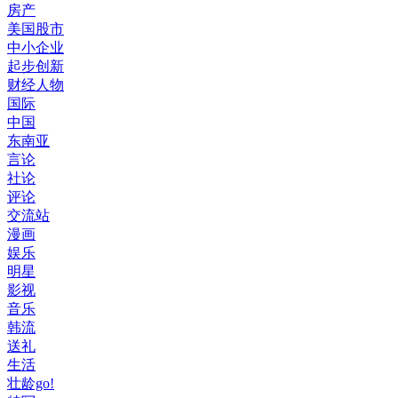
房产
美国股市
中小企业
起步创新
财经人物
国际
中国
东南亚
言论
社论
评论
交流站
漫画
娱乐
明星
影视
音乐
韩流
送礼
生活
壮龄go!