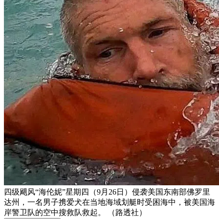
四级飓风“海伦妮”星期四（9月26日）侵袭美国东南部佛罗里
达州，一名男子携爱犬在当地海域划艇时受困海中，被美国海
岸警卫队的空中搜救队救起。 （路透社）