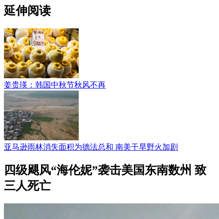
延伸阅读
姜贵瑛：韩国中秋节秋风不再
亚马逊雨林消失面积为德法总和 南美干旱野火加剧
四级飓风“海伦妮”袭击美国东南数州 致
三人死亡