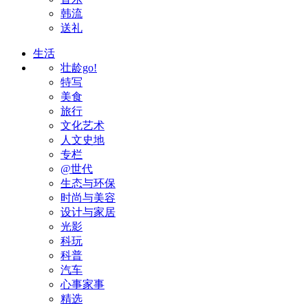
韩流
送礼
生活
壮龄go!
特写
美食
旅行
文化艺术
人文史地
专栏
@世代
生态与环保
时尚与美容
设计与家居
光影
科玩
科普
汽车
心事家事
精选