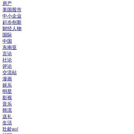
房产
美国股市
中小企业
起步创新
财经人物
国际
中国
东南亚
言论
社论
评论
交流站
漫画
娱乐
明星
影视
音乐
韩流
送礼
生活
壮龄go!