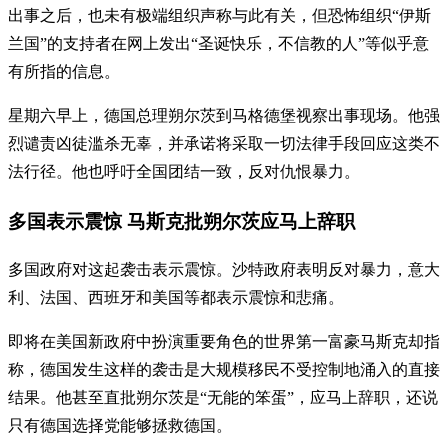
出事之后，也未有极端组织声称与此有关，但恐怖组织“伊斯
兰国”的支持者在网上发出“圣诞快乐，不信教的人”等似乎意
有所指的信息。
星期六早上，德国总理朔尔茨到马格德堡视察出事现场。他强
烈谴责凶徒滥杀无辜，并承诺将采取一切法律手段回应这类不
法行径。他也呼吁全国团结一致，反对仇恨暴力。
多国表示震惊 马斯克批朔尔茨应马上辞职
多国政府对这起袭击表示震惊。沙特政府表明反对暴力，意大
利、法国、西班牙和美国等都表示震惊和悲痛。
即将在美国新政府中扮演重要角色的世界第一富豪马斯克却指
称，德国发生这样的袭击是大规模移民不受控制地涌入的直接
结果。他甚至直批朔尔茨是“无能的笨蛋”，应马上辞职，还说
只有德国选择党能够拯救德国。