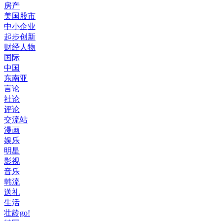
房产
美国股市
中小企业
起步创新
财经人物
国际
中国
东南亚
言论
社论
评论
交流站
漫画
娱乐
明星
影视
音乐
韩流
送礼
生活
壮龄go!