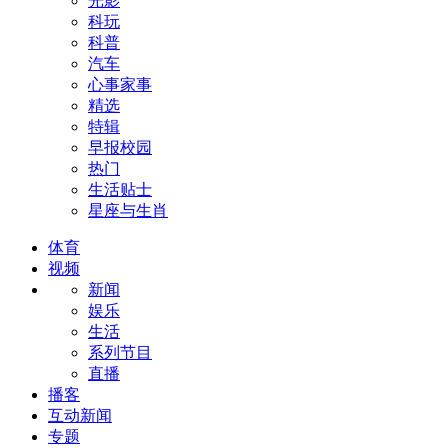
光影
科玩
科普
汽车
心事家事
精选
特辑
早报校园
热门
生活贴士
星座与生肖
体育
视频
新闻
娱乐
生活
系列节目
直播
播客
互动新闻
专题