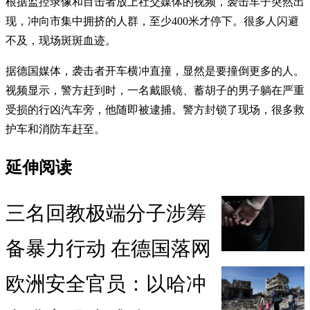
根据监控录像和目击者放上社交媒体的视频，袭击车子突然出
现，冲向市集中拥挤的人群，至少400米才停下。很多人闪避
不及，现场斑斑血迹。
据德国媒体，袭击者开车横冲直撞，显然是要撞倒更多的人。
视频显示，警方赶到时，一名戴眼镜、蓄胡子的男子躺在严重
受损的行凶汽车旁，他随即被逮捕。警方封锁了现场，很多救
护车和消防车赶至。
延伸阅读
三名回教极端分子涉筹
备暴力行动 在德国落网
欧洲安全官员：以哈冲