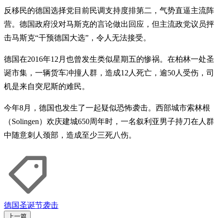
反移民的德国选择党目前民调支持度排第二，气势直逼主流阵
营。德国政府没对马斯克的言论做出回应，但主流政党议员抨
击马斯克“干预德国大选”，令人无法接受。
德国在2016年12月也曾发生类似星期五的惨祸。在柏林一处圣
诞市集，一辆货车冲撞人群，造成12人死亡，逾50人受伤，司
机是来自突尼斯的难民。
今年8月，德国也发生了一起疑似恐怖袭击。西部城市索林根
（Solingen）欢庆建城650周年时，一名叙利亚男子持刀在人群
中随意刺人颈部，造成至少三死八伤。
德国
圣诞节
袭击
上一篇