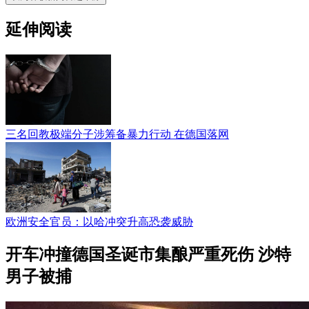
延伸阅读
三名回教极端分子涉筹备暴力行动 在德国落网
欧洲安全官员：以哈冲突升高恐袭威胁
开车冲撞德国圣诞市集酿严重死伤 沙特
男子被捕