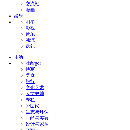
交流站
漫画
娱乐
明星
影视
音乐
韩流
送礼
生活
壮龄go!
特写
美食
旅行
文化艺术
人文史地
专栏
@世代
生态与环保
时尚与美容
设计与家居