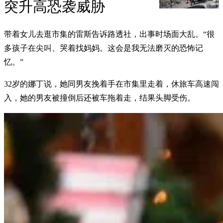
突升高恐袭威胁
带着女儿去逛市集的雷斯告诉路透社，出事时场面大乱。“很
多孩子在尖叫、哭着找妈妈。这会是我无法磨灭的恐怖记
忆。”
32岁的娜丁说，她同男友挽着手在市集里走着，休旅车高速闯
入，她的男友被撞倒后还被车拖着走，结果头脚受伤。