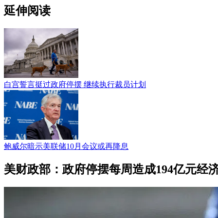
延伸阅读
白宫誓言挺过政府停摆 继续执行裁员计划
鲍威尔暗示美联储10月会议或再降息
美财政部：政府停摆每周造成194亿元经