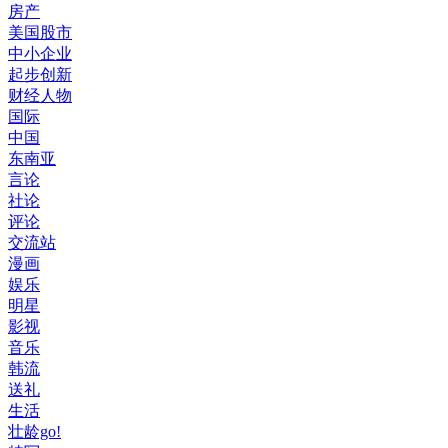
房产
美国股市
中小企业
起步创新
财经人物
国际
中国
东南亚
言论
社论
评论
交流站
漫画
娱乐
明星
影视
音乐
韩流
送礼
生活
壮龄go!