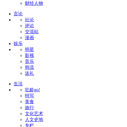
财经人物
言论
社论
评论
交流站
漫画
娱乐
明星
影视
音乐
韩流
送礼
生活
壮龄go!
特写
美食
旅行
文化艺术
人文史地
专栏