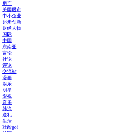
房产
美国股市
中小企业
起步创新
财经人物
国际
中国
东南亚
言论
社论
评论
交流站
漫画
娱乐
明星
影视
音乐
韩流
送礼
生活
壮龄go!