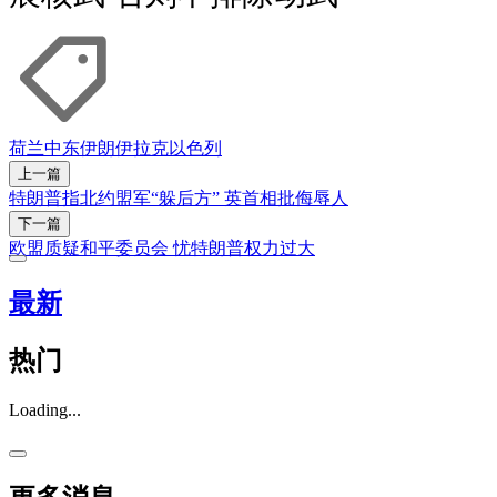
荷兰
中东
伊朗
伊拉克
以色列
上一篇
特朗普指北约盟军“躲后方” 英首相批侮辱人
下一篇
欧盟质疑和平委员会 忧特朗普权力过大
最新
热门
Loading...