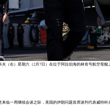
夫（右）星期六（2月7日）在位于阿拉伯海的林肯号航空母舰
意来临一周继续会谈之际，美国的伊朗问题首席谈判代表威特科