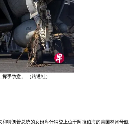
上挥手致意。 （路透社）
夫和特朗普总统的女婿库什纳登上位于阿拉伯海的美国林肯号航