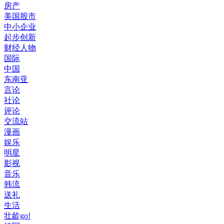
房产
美国股市
中小企业
起步创新
财经人物
国际
中国
东南亚
言论
社论
评论
交流站
漫画
娱乐
明星
影视
音乐
韩流
送礼
生活
壮龄go!