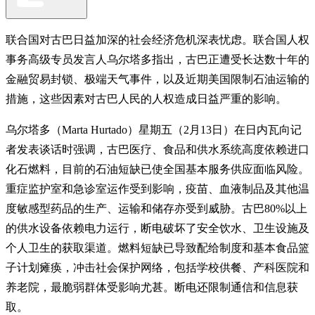
联合国对古巴日益加深的社会经济危机深表忧虑。联合国人权
事务高级专员发言人乌尔塔多指出，古巴正遭受长达数十年的
金融贸易封锁、极端天气事件，以及近期美国限制石油运输的
措施，这些因素对古巴人民的人权造成日益严重的影响。
乌尔塔多（Marta Hurtado）星期五（2月13日）在日内瓦向记
者发表谈话时强调，古巴医疗、食品和供水系统高度依赖进口
化石燃料，目前的石油短缺已使全国基本服务供应面临风险。
重症监护室和急诊室运作受到影响，疫苗、血液制品及其他温
度敏感型药品的生产、运输和储存亦受到威胁。古巴80%以上
的供水设备依赖电力运行，断电破坏了安全饮水、卫生设施及
个人卫生的获取渠道。燃料短缺已导致配给制度和基本食品篮
子计划瘫痪，冲击社会保护网络，包括学校供餐、产科医院和
养老院，最脆弱群体受影响尤甚。断电还限制通信和信息获
取。