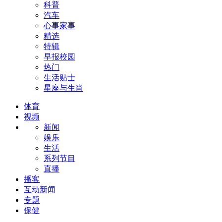
科普
汽车
心事家事
精选
特辑
早报校园
热门
生活贴士
星座与生肖
体育
视频
新闻
娱乐
生活
系列节目
直播
播客
互动新闻
专题
保健