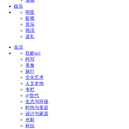
漫画
娱乐
明星
影视
音乐
韩流
送礼
生活
壮龄go!
特写
美食
旅行
文化艺术
人文史地
专栏
@世代
生态与环保
时尚与美容
设计与家居
光影
科玩