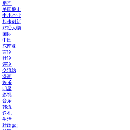
房产
美国股市
中小企业
起步创新
财经人物
国际
中国
东南亚
言论
社论
评论
交流站
漫画
娱乐
明星
影视
音乐
韩流
送礼
生活
壮龄go!