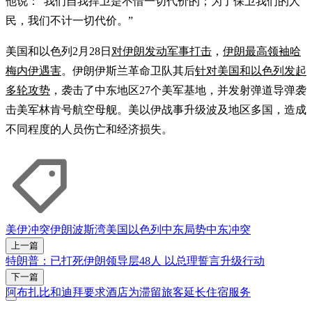
他说：“我们自我捍卫是不惜一切代价的；为了保卫我们的人
民，我们不计一切代价。”
美国和以色列2月28日
对伊朗发动军事打击
，
伊朗最高领袖哈
梅内伊遇害
。伊朗伊斯兰革命卫队其后
针对美国和以色列发起
多轮攻势
，袭击了中东地区27个美军基地，并发射弹道导弹袭
击美军林肯号航空母舰。美以伊战事升级波及地区多国，造成
不同程度的人员伤亡和经济损失。
美伊冲突
伊朗
波斯湾
美国
以色列
中东局势
中东冲突
上一篇
特朗普：已打死伊朗领导层48人 以总理誓言升级行动
下一篇
阿布扎比和迪拜要求酒店为滞留旅客延长住宿服务