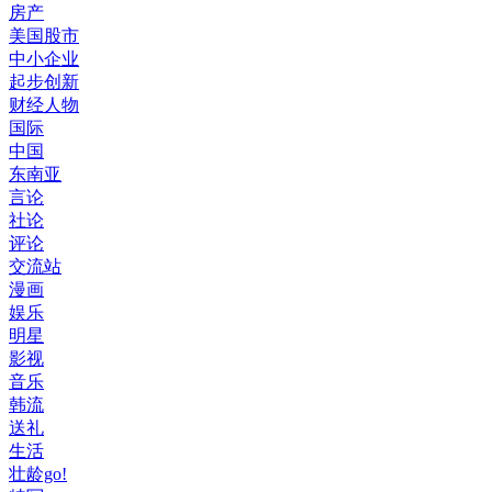
房产
美国股市
中小企业
起步创新
财经人物
国际
中国
东南亚
言论
社论
评论
交流站
漫画
娱乐
明星
影视
音乐
韩流
送礼
生活
壮龄go!