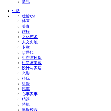
送礼
生活
壮龄go!
特写
美食
旅行
文化艺术
人文史地
专栏
@世代
生态与环保
时尚与美容
设计与家居
光影
科玩
科普
汽车
心事家事
精选
特辑
早报校园